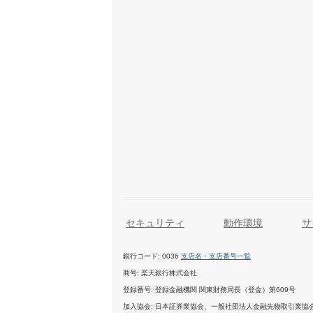
セキュリティ
動作環境
サ
銀行コード
0036
支店名・支店番号一覧
商号
楽天銀行株式会社
登録番号
登録金融機関 関東財務局長（登金）第609号
加入協会
日本証券業協会、一般社団法人金融先物取引業協