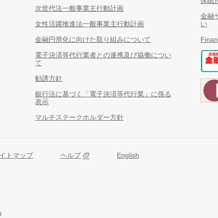
休眠
次世代法一般事業主行動計画
金融
女性活躍推進法一般事業主行動計画
い
金融円滑化に向けた取り組みについて
Finan
電子決済等代行業者との連携及び協働につい
て
勧誘方針
銀行法に基づく「電子決済等代行業」に係る
表示
マルチステークホルダー方針
イトマップ
ヘルプ
English
会