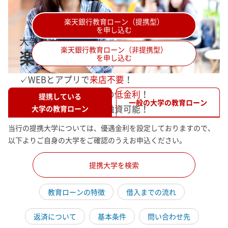
楽天銀行教育ローン（提携型）
を申し込む
大学専用
楽天銀行教育ローン（非提携型）
楽天銀行教育ローン
を申し込む
✓WEBとアプリで
来店不要
！
✓ネット銀行ならではの
低金利
！
提携している
一般の大学の教育ローン
✓
最短翌営業日
からご融資可能！
大学の教育ローン
当行の提携大学については、優遇金利を設定しておりますので、
以下よりご自身の大学をご確認のうえお申込ください。
提携大学を検索
教育ローンの特徴
借入までの流れ
返済について
基本条件
問い合わせ先