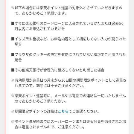
※
以下の場合には楽天ポイント進呈の対象外とさせていただきますの
で、あらかじめご了承願います。
■
すでに楽天銀行のカードローンに入会されているかたまたは過去6ヶ
月以内にお申込されているかた
■
イタズラや重複など、お申込内容として相応しくない入力が見られた
場合
■
ブラウザのクッキーの設定を有効にされていない環境でご利用された
場合
■
その他楽天銀行が合理的に相応しくないと判断した場合
※
有効期限が進呈日の月末から30日間の期間限定ポイントとして進呈さ
れますので、期間には十分ご注意ください。
※
楽天ポイント進呈時に、メールやお電話での連絡は一切いたしません
のであらかじめご了承ください。
※
期間限定ポイントの詳細は
こちら
でご確認ください。
※
ポイント進呈時までにスーパーローンまたは楽天会員を退会された場
合は進呈されませんので、ご注意ください。