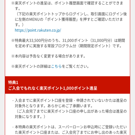
※
楽天ポイントの進呈は、ポイント履歴画面で確認することができま
す。
（下記の楽天ポイントトップからログインし、取引画面にログイン後
に左側のMENUの「ポイント獲得履歴」を押すとご確認いただけま
す。）
https://point.rakuten.co.jp/
※
特典最大33,500円分のうち、31,000ポイント（31,000円分）は期間
を定めずに実施する常設プログラム分（期間限定ポイント）です。
※
本内容は予告なく変更する場合があります。
※
楽天ポイントの詳細は
こちら
をご覧ください。
特典1
ご入会でもれなく楽天ポイント1,000ポイント進呈
・入会までに楽天ポイント口座を登録・申請されていないかたは進呈の
対象外となります。あらかじめご了承願います。
（ご入会完了までに楽天ポイント口座の申し出があった場合は進呈の
対象になります。）
・本特典の楽天ポイントは、スーパーローンお申込時にご登録いただい
た楽天ポイント口座または、ご入会完了までにお申し出のあった楽天