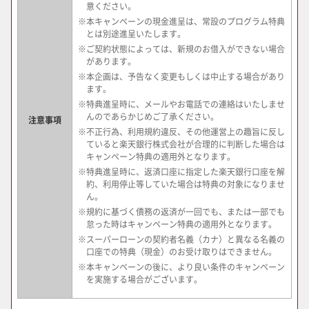
意ください。
※
本キャンペーンの現金進呈は、常設のプログラム特典
とは別途進呈いたします。
※
ご契約状態によっては、新規のお借入ができない場合
があります。
※
本企画は、予告なく変更もしくは中止する場合があり
ます。
※
特典進呈時に、メールやお電話での連絡はいたしませ
んのであらかじめご了承ください。
注意事項
※
不正行為、利用規約違反、その他運営上の趣旨に反し
ていると楽天銀行株式会社が合理的に判断した場合は
キャンペーン特典の適用外となります。
※
特典進呈時に、返済口座に指定した楽天銀行口座を解
約、利用停止等していた場合は特典の対象になりませ
ん。
※
規約に基づく債務の返済が一回でも、または一部でも
怠った時はキャンペーン特典の適用外となります。
※
スーパーローンの契約者名義（カナ）と異なる名義の
口座での特典（現金）のお受け取りはできません。
※
本キャンペーンの後に、より良い条件のキャンペーン
を実施する場合がございます。