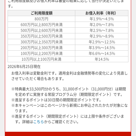
ご利用限度額及びお借入利率は審査の結果に応じて当行が決定いたしま
す。
ご利用限度額
お借入利率（年利）
800万円
年1.9%～4.5%
600万円以上800万円未満
年2.0%～7.8%
500万円以上600万円未満
年2.5%～7.8%
350万円以上500万円未満
年2.9%～8.9%
300万円以上350万円未満
年2.9%～12.5%
200万円以上300万円未満
年3.9%～14.5%
100万円以上200万円未満
年6.6%～14.5%
10万円以上100万円未満
年14.5%
2026年6月25日現在
お借入利率は変動金利です。適用金利は金融情勢等の変化により見直し
させていただく場合もあります。
※特典最大33,500円分のうち、31,000ポイント（31,000円分）は期間
を定めずに実施する常設プログラム分（期間限定ポイント）です。
※進呈するポイントは30日間の期間限定ポイントです。
※本キャンペーンはこのページから新規にお申込されたかたが対象にな
ります。
※進呈するポイント（期間限定ポイント）には上限や条件がございま
す。詳細は
こちら
からご確認ください。