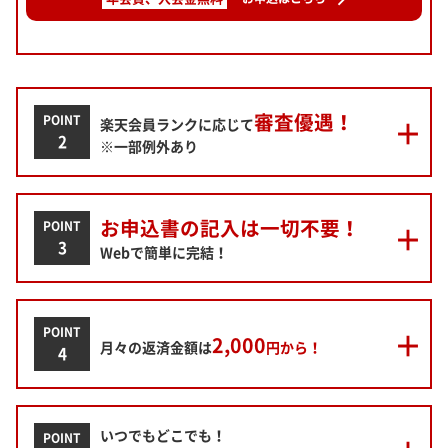
審査優遇！
POINT
楽天会員ランクに応じて
2
※一部例外あり
お申込書の記入は一切不要！
POINT
3
Webで簡単に完結！
POINT
2,000
月々の返済金額は
円から！
4
いつでもどこでも！
POINT