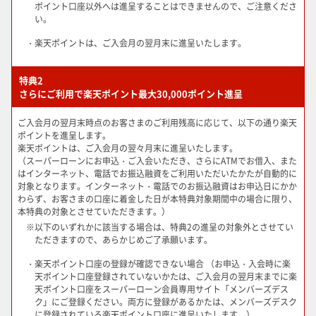
ポイント口座以外へは進呈することはできませんので、ご注意くださ
い。
・楽天ポイントは、ご入会月の翌月末に進呈いたします。
特典2
さらにご利用で楽天ポイント最大30,000ポイント進呈
ご入会月の翌月末時点のお客さまのご利用残高に応じて、以下の通り楽天
ポイントを進呈します。
楽天ポイントは、ご入会月の翌々月末に進呈いたします。
（スーパーローンにお申込・ご入会いただき、さらにATMでお借入、また
はインターネット、電話でお振込融資をご利用いただいたかたが自動的に
対象となります。インターネット・電話でのお振込融資はお申込日にかか
わらず、お客さまの口座に着金した日が本特典対象期間中の場合に限り、
本特典の対象とさせていただきます。）
※
以下のいずれかに該当する場合は、特典2の進呈の対象外とさせてい
ただきますので、あらかじめご了承願います。
・楽天ポイント口座の登録が確認できない場合 （お申込・入会時に楽
天ポイント口座登録されていないかたは、ご入会月の翌月末までに楽
天ポイント口座をスーパーローン会員専用サイト「メンバーズデス
ク」にご登録ください。両方に登録があるかたは、メンバーズデスク
に登録されている楽天ポイント口座に進呈いたします。）