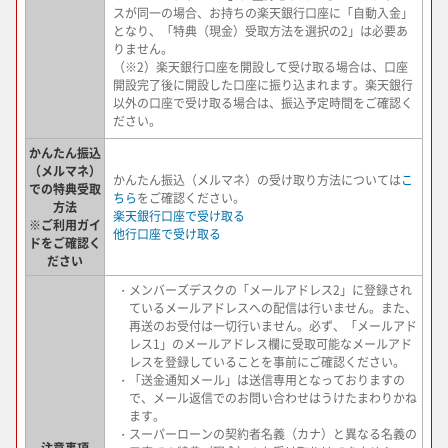
スが同一の場合、お持ちの楽天銀行口座に「自動入金」
となり、「特典（現金）受取方法を選択の2」は必要あ
りません。
（※2）楽天銀行口座を開設して受け取る場合は、口座
開設完了後に開設した口座に振り込まれます。楽天銀行
以外の口座で受け取る場合は、振込予定時間をご確認く
ださい。
かんたん振込
（メルマネ）
かんたん振込（メルマネ）の受け取り方法については
こ
での特典受取
ちら
をご確認ください。
方法
楽天銀行口座で受け取る
※ご利用ガイ
他行口座で受け取る
ドをご確認く
ださい
・メンバーズデスクの「メールアドレス2」に登録され
ているメールアドレスへの配信は行いません。また、
再送のお受付は一切行いません。必ず、「メールアド
レス1」のメールアドレス欄に受取可能なメールアド
レスを登録していることを事前にご確認ください。
・「送金通知メール」は送信専用となっておりますの
で、メール返信でのお問い合わせはうけたまわりかね
ます。
・スーパーローンの契約者名義（カナ）と異なる名義の
注意事項