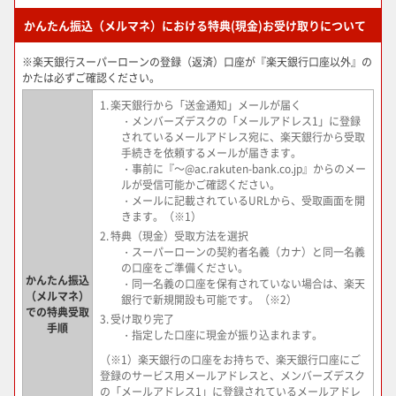
かんたん振込（メルマネ）における特典(現金)お受け取りについて
※楽天銀行スーパーローンの登録（返済）口座が『楽天銀行口座以外』の
かたは必ずご確認ください。
1.
楽天銀行から「送金通知」メールが届く
・メンバーズデスクの「メールアドレス1」に登録
されているメールアドレス宛に、楽天銀行から受取
手続きを依頼するメールが届きます。
・事前に『～@ac.rakuten-bank.co.jp』からのメー
ルが受信可能かご確認ください。
・メールに記載されているURLから、受取画面を開
きます。（※1）
2.
特典（現金）受取方法を選択
・スーパーローンの契約者名義（カナ）と同一名義
の口座をご準備ください。
かんたん振込
・同一名義の口座を保有されていない場合は、楽天
（メルマネ）
銀行で新規開設も可能です。（※2）
での特典受取
3.
受け取り完了
手順
・指定した口座に現金が振り込まれます。
（※1）楽天銀行の口座をお持ちで、楽天銀行口座にご
登録のサービス用メールアドレスと、メンバーズデスク
の「メールアドレス1」に登録されているメールアドレ