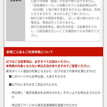
口座での特典（現金）のお受け取りはできません。
・「送金通知メール」に記載されている指定期日以内
（45日間）に受け取り手続きを行えない場合は、失効
となりますので、あらかじめご了承ください。
・他行口座での受取を希望し、正しく受け取れなかった
場合は、再送は行っておりません。
・他行口座指定時は、振込先の科目・口座番号を入力
し、口座名義が正しいことを確認のうえお手続きくだ
さい。
新規ご入会＆ご利用特典について
以下のご注意事項は、必ずすべてお読みください。
本特典の対象とならない申込方法がありますのでご留意ください。
楽天ポイント進呈の対象となるかた（以下の全ての条件を満たすかた）
■
このページからお申込後、入会されたかた
■
以下のいずれかをご対応されたかた
・申込時に「楽天会員IDをお持ちのかた」ボタンよりお申込をされたか
た
・申込完了ページから楽天会員情報を登録されたかた