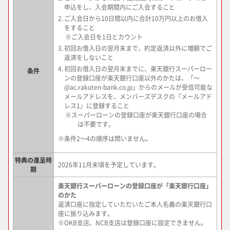
申込をし、入会期間内にご入会すること
2.
ご入会日から10日間以内に合計10万円以上のお借入
をすること
※
ご入会日を1日とカウント
3.
初回お借入日の翌月末まで、約定返済以外に増額でご
返済をしないこと
4.
初回お借入日の翌月末までに、楽天銀行スーパーロー
条件
ンの登録口座が楽天銀行口座以外のかたは、「～
@ac.rakuten-bank.co.jp」からのメールが受信可能な
メールアドレスを、メンバーズデスクの『メールアド
レス1』に登録すること
※
スーパーローンの登録口座が楽天銀行口座の場合
は不要です。
※
条件2～4の順序は問いません。
特典の進呈時
2026年11月末頃を予定しています。
期
楽天銀行スーパーローンの登録口座が「楽天銀行口座」
のかた
返済口座に指定していただいたご本人名義の楽天銀行口
座に振り込みます。
※OKB支店、NCB支店は登録口座に設定できません。