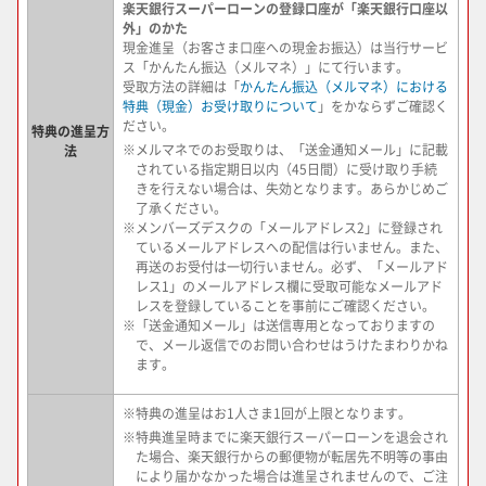
楽天銀行スーパーローンの登録口座が「楽天銀行口座以
外」のかた
現金進呈（お客さま口座への現金お振込）は当行サービ
ス「かんたん振込（メルマネ）」にて行います。
受取方法の詳細は「
かんたん振込（メルマネ）における
特典（現金）お受け取りについて
」をかならずご確認く
ださい。
特典の進呈方
※
メルマネでのお受取りは、「送金通知メール」に記載
法
されている指定期日以内（45日間）に受け取り手続
きを行えない場合は、失効となります。あらかじめご
了承ください。
※
メンバーズデスクの「メールアドレス2」に登録され
ているメールアドレスへの配信は行いません。また、
再送のお受付は一切行いません。必ず、「メールアド
レス1」のメールアドレス欄に受取可能なメールアド
レスを登録していることを事前にご確認ください。
※
「送金通知メール」は送信専用となっておりますの
で、メール返信でのお問い合わせはうけたまわりかね
ます。
※
特典の進呈はお1人さま1回が上限となります。
※
特典進呈時までに楽天銀行スーパーローンを退会され
た場合、楽天銀行からの郵便物が転居先不明等の事由
により届かなかった場合は進呈されませんので、ご注