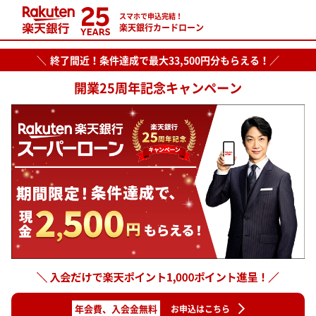
スマホで申込完結！
楽天銀行カードローン
＼
終了間近！
条件達成で最大33,500円分もらえる！／
開業25周年記念キャンペーン
年会費、入会金無料
お申込はこちら