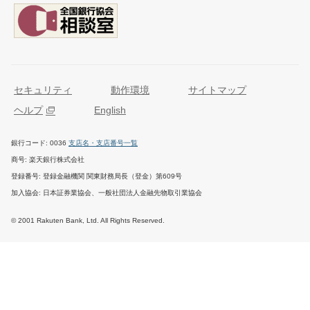
セキュリティ
動作環境
サイトマップ
ヘルプ
English
銀行コード
0036
支店名・支店番号一覧
商号
楽天銀行株式会社
登録番号
登録金融機関 関東財務局長（登金）第609号
加入協会
日本証券業協会、一般社団法人金融先物取引業協会
© 2001 Rakuten Bank, Ltd. All Rights Reserved.