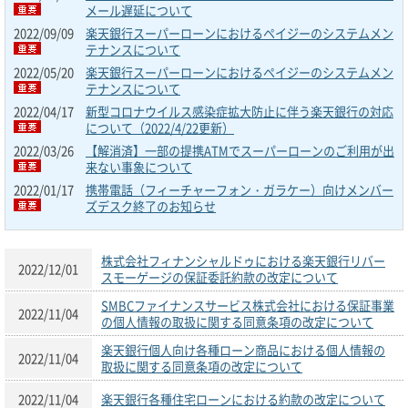
メール遅延について
2022/09/09
楽天銀行スーパーローンにおけるペイジーのシステムメン
テナンスについて
2022/05/20
楽天銀行スーパーローンにおけるペイジーのシステムメン
テナンスについて
2022/04/17
新型コロナウイルス感染症拡大防止に伴う楽天銀行の対応
について（2022/4/22更新）
2022/03/26
【解消済】一部の提携ATMでスーパーローンのご利用が出
来ない事象について
2022/01/17
携帯電話（フィーチャーフォン・ガラケー）向けメンバー
ズデスク終了のお知らせ
株式会社フィナンシャルドゥにおける楽天銀行リバー
2022/12/01
スモーゲージの保証委託約款の改定について
SMBCファイナンスサービス株式会社における保証事業
2022/11/04
の個人情報の取扱に関する同意条項の改定について
楽天銀行個人向け各種ローン商品における個人情報の
2022/11/04
取扱に関する同意条項の改定について
2022/11/04
楽天銀行各種住宅ローンにおける約款の改定について