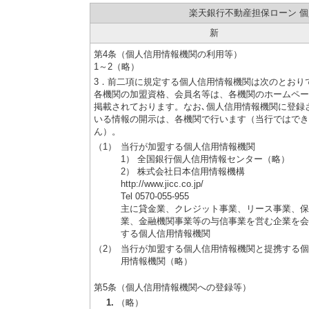
楽天銀行不動産担保ローン 
新
第4条（個人信用情報機関の利用等）
1～2（略）
3．前二項に規定する個人信用情報機関は次のとおり
各機関の加盟資格、会員名等は、各機関のホームペー
掲載されております。なお､個人信用情報機関に登録
いる情報の開示は、各機関で行います（当行ではでき
ん）。
（1）
当行が加盟する個人信用情報機関
1） 全国銀行個人信用情報センター（略）
2） 株式会社日本信用情報機構
http://www.jicc.co.jp/
Tel 0570-055-955
主に貸金業、クレジット事業、リース事業、保
業、金融機関事業等の与信事業を営む企業を会
する個人信用情報機関
（2）
当行が加盟する個人信用情報機関と提携する個
用情報機関（略）
第5条（個人信用情報機関への登録等）
（略）