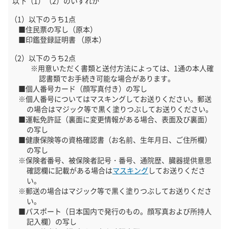
以下（1）（2）のいずれか
以下のうち1点
住民票の写し（原本）
印鑑登録証明書 （原本）
以下のうち2点
用意いただく書類と送付方法によっては、1通の本人確
認書類でお手続き可能な場合があります。
個人番号カード（顔写真付き）の写し
個人番号についてはマスキングしてお送りください。郵送
の場合はマジック等で黒く塗りつぶしてお送りください。
運転免許証（裏面に変更情報がある場合、表面及び裏面）
の写し
健康保険等の資格確認書（お名前、生年月日、ご住所欄）
の写し
保険者番号、被保険者記号・番号、通院歴、臓器提供意思
確認欄に記載がある場合は
マスキング
してお送りくださ
い。
郵送の場合はマジック等で黒く塗りつぶしてお送りくださ
い。
パスポート（日本国内で発行のもの。顔写真および所持人
記入欄）の写し