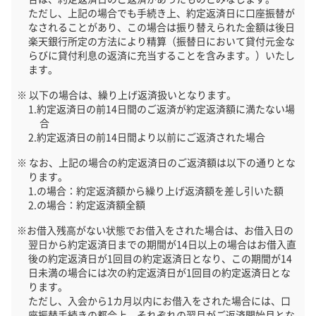
ただし、上記の場合でも手続き上、約定返済日に口座振替が
なされることがあり、この場合は振り替えられた金額は後日
楽天銀行所定の方法により精算（振替日において貸付元金な
らびに貸付利息の返済に充当することを含みます。）いたし
ます。
以下の場合は、繰り上げ返済扱いとなります。
約定返済日の前14日間のご返済が約定返済額に満たない場
合
約定返済日の前14日間より以前にご返済された場合
なお、上記の場合の約定返済日のご返済額は以下の通りとな
ります。
の場合：約定返済額から繰り上げ返済額を差し引いた額
の場合：約定返済額全額
お借入残高がない状態でお借入をされた場合は、お借入日の
翌日から約定返済日までの期間が14日以上の場合はお借入直
後の約定返済日が1回目の約定返済日となり、この期間が14
日未満の場合には次の約定返済日が1回目の約定返済日とな
ります。
ただし、入会から1カ月以内にお借入をされた場合には、口
座振替手続きの都合上、それぞれの翌月がご返済開始月とな