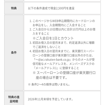
特典
以下の条件達成で現金2,500円を進呈
このページからWEB申込期間内にカードローンの
お申込をし、入会期間内にご入会すること
ご入会日から10日間以内に合計10万円以上のお借
入をすること
※ご入会日を1日とカウント
初回お借入日の翌月末まで、約定返済以外に増額
でご返済をしないこと
初回お借入日の翌月末までに、楽天銀行スーパー
条件
ローンの登録口座が楽天銀行口座以外のかたは、
「～@ac.rakuten-bank.co.jp」からのメールが受
信可能なメールアドレスを、メンバーズデスクの
『メールアドレス1』に登録すること
※ スーパーローンの登録口座が楽天銀行口
座の場合は不要です。
※ 条件2～4の順序は問いません。
特典の進
2026年11月末頃を予定しています。
呈時期