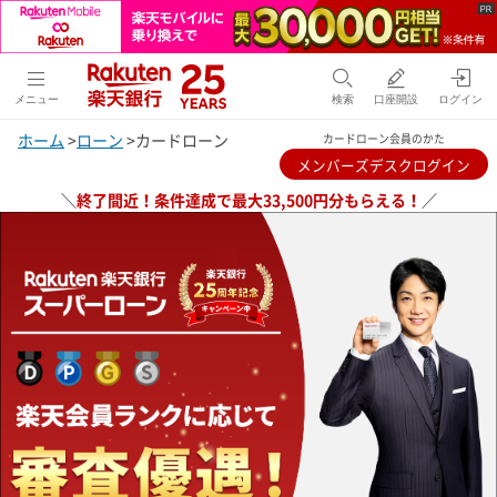
メニュー
検索
口座開設
ログイン
ホーム
>
ローン
>
カードローン
カードローン会員のかた
メンバーズデスクログイン
＼
終了間近！条件達成で最大33,500円分もらえる！
／