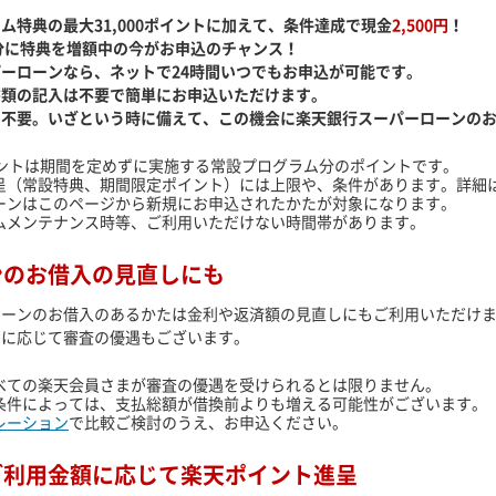
ム特典の最大31,000ポイントに加えて、条件達成で現金
2,500円
！
0円分に特典を増額中の今がお申込のチャンス！
ーローンなら、ネットで24時間いつでもお申込が可能です。
書類の記入は不要で簡単にお申込いただけます。
も不要。いざという時に備えて、この機会に楽天銀行スーパーローンの
ポイントは期間を定めずに実施する常設プログラム分のポイントです。
呈（常設特典、期間限定ポイント）には上限や、条件があります。詳細
ーンはこのページから新規にお申込されたかたが対象になります。
ムメンテナンス時等、ご利用いただけない時間帯があります。
ンのお借入の見直しにも
ローンのお借入のあるかたは金利や返済額の見直しにもご利用いただけ
クに応じて審査の優遇もございます。
べての楽天会員さまが審査の優遇を受けられるとは限りません。
条件によっては、支払総額が借換前よりも増える可能性がございます。
レーション
で比較ご検討のうえ、お申込ください。
ご利用金額に応じて楽天ポイント進呈