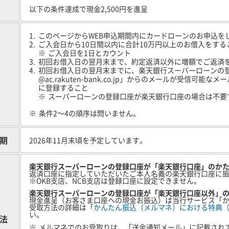
以下の条件達成で現金2,500円を進呈
このページからWEB申込期間内にカードローンのお申込を
ご入会日から10日間以内に合計10万円以上のお借入をする
ご入会日を1日とカウント
初回お借入日の翌月末まで、約定返済以外に増額でご返済
初回お借入日の翌月末までに、楽天銀行スーパーローンの
@ac.rakuten-bank.co.jp」からのメールが受信
に登録すること
スーパーローンの登録口座が楽天銀行口座の場合は不要
条件2～4の順序は問いません。
期
2026年11月末頃を予定しています。
楽天銀行スーパーローンの登録口座が「楽天銀行口座」のか
返済口座に指定していただいたご本人名義の楽天銀行口座に
※OKB支店、NCB支店は登録口座に設定できません。
楽天銀行スーパーローンの登録口座が「楽天銀行口座以外」
現金進呈（お客さま口座への現金お振込）は当行サービス「
受取方法の詳細は「
かんたん振込（メルマネ）における特典
い。
法
メルマネでのお受取りは、「送金通知メール」に記載されて