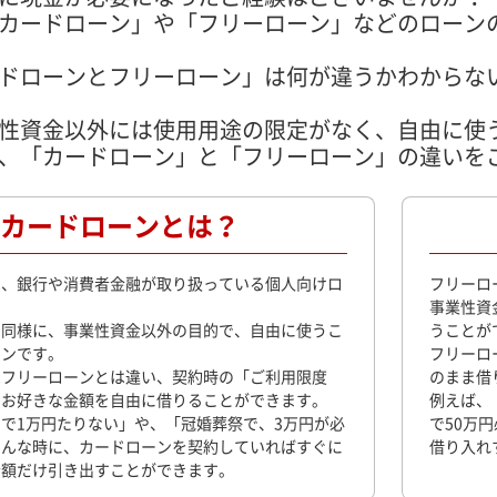
カードローン」や「フリーローン」などのローン
ドローンとフリーローン」は何が違うかわからな
性資金以外には使用用途の限定がなく、自由に使
、「カードローン」と「フリーローン」の違いを
カードローンとは？
は、銀行や消費者金融が取り扱っている個人向けロ
フリーロ
事業性資
と同様に、事業性資金以外の目的で、自由に使うこ
うことが
ーンです。
フリーロ
はフリーローンとは違い、契約時の「ご利用限度
のまま借
でお好きな金額を自由に借りることができます。
例えば、
で1万円たりない」や、「冠婚葬祭で、3万円が必
で50万
そんな時に、カードローンを契約していればすぐに
借り入れ
金額だけ引き出すことができます。