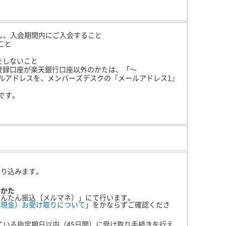
し、入会期間内にご入会すること
こと
をしないこと
登録口座が楽天銀行口座以外のかたは、「～
可能なメールアドレスを、メンバーズデスクの『メールアドレス1』
です。
た
振り込みます。
のかた
かんたん振込（メルマネ）」にて行います。
（現金）お受け取りについて
」をかならずご確認くださ
いる指定期日以内（45日間）に受け取り手続きを行え