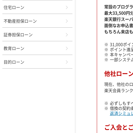
常設のプログラ
住宅ローン
最大33,50
楽天銀行スーパ
不動産担保ローン
面倒なお申込
もちろん来店
証券担保ローン
31,000
教育ローン
ポイント進
本キャンペ
一部システ
目的ローン
他社ロー
現在、他社の
楽天会員ラン
必ずしもす
借換の契約
返済シミュ
ご入会と