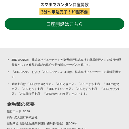
スマホでカンタン口座開設
3分～申込完了！印鑑不要
口座開設はこちら
JRE BANKは、株式会社ビューカードが楽天銀行株式会社を所属銀行とする銀行代理
業者として各種契約締結の媒介を行う際のサービス名称です。
「JRE BANK」および「JRE BANK」のロゴは、株式会社ビューカードの登録商標で
す。
対象支店は「JREはやぶさ支店」「JREとき支店」「JREこまち支店」「JREつばさ
支店」「JREあさま支店」「JREやまびこ支店」「JREあずさ支店」「JREひたち支
店」「JRE踊り子支店」「JREわかしお支店」となります。
金融業の概要
銀行コード
0036
商号
楽天銀行株式会社
登録商標
登録金融機関 関東財務局長(登金) 第609号