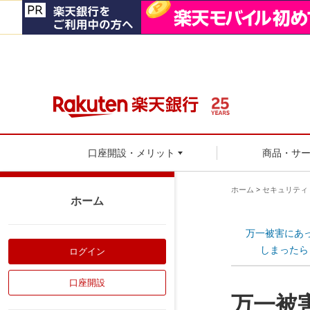
口座開設・メリット
商品・サ
ホーム
>
セキュリティ
ホーム
万一被害にあ
しまったら
ログイン
口座開設
万一被