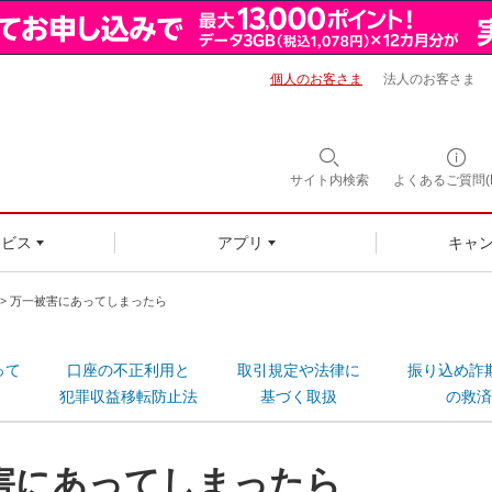
個人のお客さま
法人のお客さま
サイト内
検索
よくあるご質問(F
ービス
アプリ
キャ
> 万一被害にあってしまったら
って
口座の不正利用と
取引規定や法律に
振り込め詐
犯罪収益移転防止法
基づく取扱
の救済
害にあってしまったら