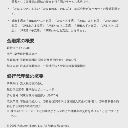
業者として各種契約締結の媒介を行う際のサービス名称です。
「JRE BANK」および「JRE BANK」のロゴは、株式会社ビューカードの登録商標で
す。
対象支店は「JREはやぶさ支店」「JREとき支店」「JREこまち支店」「JREつばさ
支店」「JREあさま支店」「JREやまびこ支店」「JREあずさ支店」「JREひたち支
店」「JRE踊り子支店」「JREわかしお支店」となります。
金融業の概要
銀行コード
0036
商号
楽天銀行株式会社
登録商標
登録金融機関 関東財務局長(登金) 第609号
加入協会
日本証券業協会、一般社団法人金融先物取引業協会
銀行代理業の概要
所属銀行
楽天銀行株式会社
銀行代理業者
株式会社ビューカード
許可番号
関東財務局長(銀代) 第475号
取扱業務
①預金の受入れ、②資金(消費者向け住宅購入資金)の貸付け、③為替取引を内
容とする契約の締結の媒介
※ 株式会社ビューカードがお客さまから金銭その他財産の交付を受けることはございま
せん。
© 2001 Rakuten Bank, Ltd. All Rights Reserved.