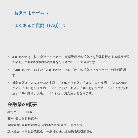
・お客さまサポート
・よくあるご質問（FAQ）
JRE BANKは、株式会社ビューカードが楽天銀行株式会社を所属銀行とする銀行代理
業者として各種契約締結の媒介を行う際のサービス名称です。
「JRE BANK」および「JRE BANK」のロゴは、株式会社ビューカードの登録商標で
す。
対象支店は「JREはやぶさ支店」「JREとき支店」「JREこまち支店」「JREつばさ
支店」「JREあさま支店」「JREやまびこ支店」「JREあずさ支店」「JREひたち支
店」「JRE踊り子支店」「JREわかしお支店」となります。
金融業の概要
銀行コード
0036
商号
楽天銀行株式会社
登録商標
登録金融機関 関東財務局長(登金) 第609号
加入協会
日本証券業協会、一般社団法人金融先物取引業協会