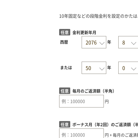
10年固定などの段階金利を設定のかた
任意
金利更新年月
西暦
年
または
年
任意
毎月のご返済額（半角）
円
任意
ボーナス月（年2回）のご返済額（
円 + 毎月のご返済