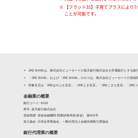
※ 【フラット35】子育てプラスによ
ことが可能です。
JRE BANKは、株式会社ビューカードが楽天銀行株式会社を所属銀行とする
「JRE BANK」および「JRE BANK」のロゴは、株式会社ビューカードの登
対象支店は「JREはやぶさ支店」「JREとき支店」「JREこまち支店」「JRE
金融業の概要
銀行コード
0036
商号
楽天銀行株式会社
登録商標
登録金融機関 関東財務局長(登金) 第609号
加入協会
日本証券業協会、一般社団法人金融先物取引業協会
銀行代理業の概要