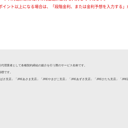
り7ポイント以上になる場合は、「段階金利、または金利予想を入力する
銀行代理業者として各種契約締結の媒介を行う際のサービス名称です。
録商標です。
つばさ支店」「JREあさま支店」「JREやまびこ支店」「JREあずさ支店」「JREひたち支店」「JR