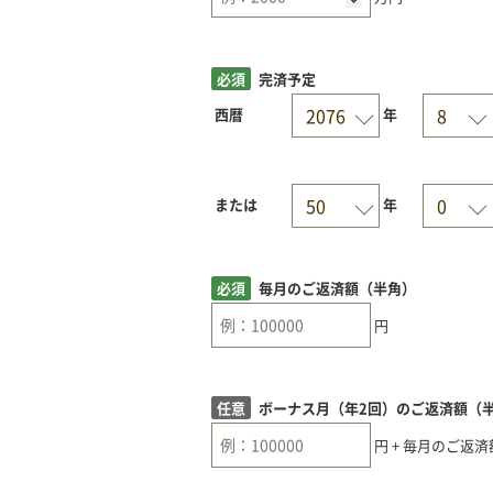
必須
完済予定
西暦
年
または
年
必須
毎月のご返済額（半角）
円
任意
ボーナス月（年2回）のご返済額（
円 + 毎月のご返済