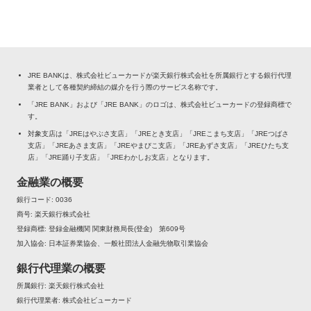
JRE BANKは、株式会社ビューカードが楽天銀行株式会社を所属銀行とする銀行代理
業者として各種契約締結の媒介を行う際のサービス名称です。
「JRE BANK」および「JRE BANK」のロゴは、株式会社ビューカードの登録商標で
す。
対象支店は「JREはやぶさ支店」「JREとき支店」「JREこまち支店」「JREつばさ
支店」「JREあさま支店」「JREやまびこ支店」「JREあずさ支店」「JREひたち支
店」「JRE踊り子支店」「JREわかしお支店」となります。
金融業の概要
銀行コード
0036
商号
楽天銀行株式会社
登録商標
登録金融機関 関東財務局長(登金) 第609号
加入協会
日本証券業協会、一般社団法人金融先物取引業協会
銀行代理業の概要
所属銀行
楽天銀行株式会社
銀行代理業者
株式会社ビューカード