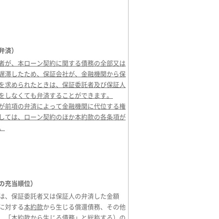
弁済）
者が、本ローン契約に関する債務の全部又は
遅滞したため、保証会社が、金融機関から保
を求められたときは、保証委託者及び保証人
をしなくても弁済することができます。
が前項の弁済によって金融機関に代位する権
しては、ローン契約のほか本約款の各条項が
。
の充当順位）
は、保証委託者又は保証人の弁済した金額
に対する
本約款
から生じる償還債務、その他
、「
本約款
から生じる債務」と総称する）の