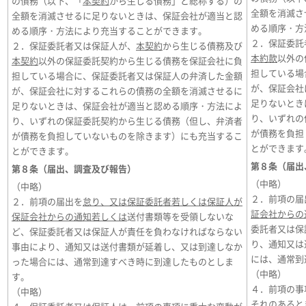
の債務（以下、「
本契約
から生じる債務」と総称する）の
全額を消滅さ
全額を消滅させるに足りないときは、保証会社が適当と認
める順序・方
める順序・方法により充当することができます。
２．保証委託
２．保証委託者又は保証人が、
本契約
から生じる債務及び
本約款
以外の
本契約
以外の保証委託契約から生じる債務を保証会社に負
担している場
担している場合に、保証委託者又は保証人の弁済した金額
が、保証会社
が、保証会社に対するこれらの債務の全額を消滅させるに
足りないとき
足りないときは、保証会社が適当と認める順序・方法によ
り、いずれの
り、いずれの保証委託契約から生じる債務（但し、弁済者
が債務を負担
が債務を負担していないものを除きます）にも充当するこ
とができます
とができます。
第８条（届出
第８条（届出、調査及び報告）
（中略）
（中略）
２．前項の届
２．前項の届出を
怠り、又は保証委託者若しくは保証人が
証会社からの
保証会社からの通知若しくは
送付書類等を受領しないな
委託者又は保
ど、保証委託者又は保証人が責任を負わなければならない
り、通知又は
事由により、通知又は送付書類が延着し、又は到達しなか
には、通常到
った場合には、通常到達すべき時に到達したものとしま
（中略）
す。
４．前項の事
（中略）
それのあると