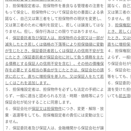
３．担保権設定者は、担保物件を善良なる管理者の注意を
諾なく、自己
もって保全し、担保物件について保証会社の書面による承
又は第三者の
諾なく、自己又は第三者をして担保物件の現状を変更し、
りません。但
又は第三者のために権利を設定し、若しくは譲渡してはな
３．
担保権設
りません。但し、保存行為はこの限りではありません。
とき、若しく
４．
保証委託者及び保証人は、担保物件の全部又は一部が
たとき、又は
滅失したとき若しくは価格の下落等により担保価値に変動
直ちに増担保
が生じたとき、保証委託者若しくは保証人の信用不安が生
４．担保権設
じたとき（保証委託者が保証会社に対して負う債務を主た
よらず、一般
る債務とする保証人の信用不安を含む）、その他の債権保
り保証会社が
存を必要とする相当の事由が生じたときは、保証会社の請
５．保証会社
求に応じて、直ちに増担保を差入れ、又は保証人をたて若
等をしても、
しくはこれを追加します。
６．保証委託
５．担保権設定者は、担保物件を必ずしも法定の手続によ
渡を受けた担
らず、一般に適当と認められる方法・時期・価格等により
いても
前五項
保証会社が処分することに同意します。
６．保証会社が
保証又は担保物件
につき、変更・解除・放
棄・返還等をしても、担保権設定者の責任には変動は生じ
ません。
７．保証委託者及び保証人は、金融機関から保証会社が譲