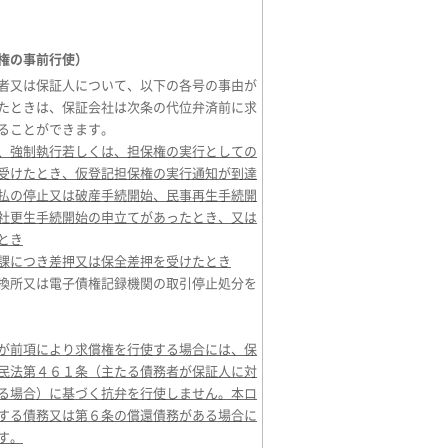
権の事前行使）
者又は保証人について、以下の各号の事由が
たときは、保証会社は次条の代位弁済前に求
ることができます。
、強制執行若しくは、担保権の実行としての
受けたとき、仮登記担保権の実行通知が到達
払の停止又は破産手続開始、民事再生手続開
社更生手続開始の申立てがあったとき、又は
とき
課につき差押又は保全差押を受けたとき
換所又は電子債権記録機関の取引停止処分を
が前項により求償権を行使する場合には、保
民法第４６１条（主たる債務者が保証人に対
る場合）に基づく抗弁を行使しません。本ロ
する債務又は第６条の償還債務がある場合に
す。