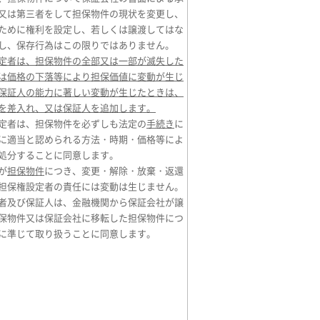
又は第三者をして担保物件の現状を変更し、
ために権利を設定し、若しくは譲渡してはな
し、保存行為はこの限りではありません。
定者は、担保物件の全部又は一部が滅失した
は価格の下落等により担保価値に変動が生じ
保証人の能力に著しい変動が生じたときは、
を差入れ、又は保証人を追加します。
定者は、担保物件を必ずしも法定の
手続き
に
に適当と認められる方法・時期・価格等によ
処分することに同意します。
が
担保物件
につき、変更・解除・放棄・返還
担保権設定者の責任には変動は生じません。
者及び保証人は、金融機関から保証会社が譲
保物件又は保証会社に移転した担保物件につ
に準じて取り扱うことに同意します。