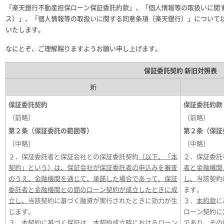
「楽天銀行不動産担保ローン保証委託約款」、「個人情報等の取扱いに関
ス）」、「個人情報等の取扱いに関する同意条項（楽天銀行）」について以下
いたします。
なにとぞ、ご理解賜りますようお願い申し上げます。
保証委託契約 新旧対照表
新
保証委託契約
保証委託約款
（前略）
（前略）
第２条（保証委託の範囲等）
第２条（保証
（中略）
（中略）
２．保証委託者と保証会社との保証委託契約
（以下、「本
２．保証委託
契約」という）は、保証会社が保証委託者の申込みを審査
者と金融機関
のうえ、金融機関を通じて、承諾した場合であって、保証
し、
当該契約
委託者と金融機関との間のローン契約が成立したときに成
ます。
立し、
当該契約に基づく融資が実行されたときに効力が生
３．
本約款
に
じます。
ローン契約に
３．
本契約
に基づく保証は、
本契約
成立時におけるローン
であり、その