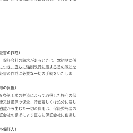
証書の作成）
、保証会社の請求があるときは、
本約款に係
につき、直ちに強制執行に服する旨の陳述を
証書の作成に必要な一切の手続をいたしま
用の負担）
５条第１項の弁済によって取得した権利の保
使又は担保の保全、行使若しくは処分に要し
約款
から生じた一切の費用は、保証委託者の
証会社の請求により直ちに保証会社に償還し
帯保証人）