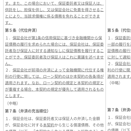
す。また、この場合において、保証委託者又は保証人は、
供託をし、担保を供し、又は保証会社に免責を得させるこ
とにより、当該求償権に係る債務を免れることができま
す。
第５条（代位弁済）
第５条（代位
１．
保証会社が第1条の信用保証に基づき金融機関から保
１．
保証委託
証債務の履行を求められた場合には、保証会社は、保証委
一部の履行を
託者及び保証人に対する通知なしに保証債務を履行するこ
証債務の履行
とができ、保証委託者及び保証人はこれに異議を述べませ
に対して通知
ん。
２．
保証会社
２．
保証会社が前項の弁済によって金融機関に代位する権
利の行使に関
利の行使に関しては、ローン契約のほか本契約の各条項が
適用されます
適用されます。なお、ローン契約の規定と本契約の規定と
（中略）
が重複する場合、本契約の規定が優先して適用されるもの
とします。
（中略）
第７条（弁済
第７条（弁済の充当順位）
１．保証会社
１．保証会社は、保証委託者又は保証人の弁済した金額
が、保証会社
が、保証会社に対する
本契約
から生じる償還債務、その他
の債務（以下