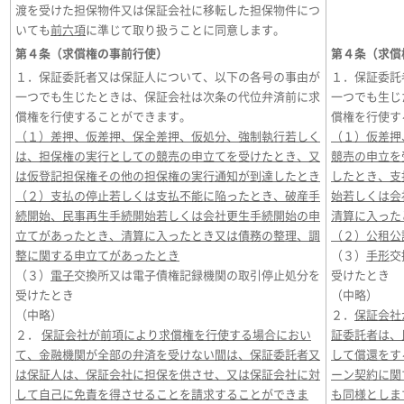
渡を受けた担保物件又は保証会社に移転した担保物件につ
いても
前六項
に準じて取り扱うことに同意します。
第４条（求償権の事前行使）
第４条（求償
１．保証委託者又は保証人について、以下の各号の事由が
１．保証委託
一つでも生じたときは、保証会社は次条の代位弁済前に求
一つでも生じ
償権を行使することができます。
償権を行使す
（１）差押、仮差押、保全差押、仮処分、強制執行若しく
（１）仮差押
は、担保権の実行としての競売の申立てを受けたとき、又
競売の申立を
は仮登記担保権その他の担保権の実行通知が到達したとき
したとき、支
（２）支払の停止若しくは支払不能に陥ったとき、破産手
始若しくは会
続開始、民事再生手続開始若しくは会社更生手続開始の申
清算に入った
立てがあったとき、清算に入ったとき又は債務の整理、調
（２）公租公
整に関する申立てがあったとき
（３）
手形
交
（３）
電子
交換所又は電子債権記録機関の取引停止処分を
受けたとき
受けたとき
（中略）
（中略）
２．
保証会社
２．
保証会社が前項により求償権を行使する場合におい
証委託者は、
て、金融機関が全部の弁済を受けない間は、保証委託者又
して償還をす
は保証人は、保証会社に担保を供させ、又は保証会社に対
ーン契約に関
して自己に免責を得させることを請求することができま
も同様としま