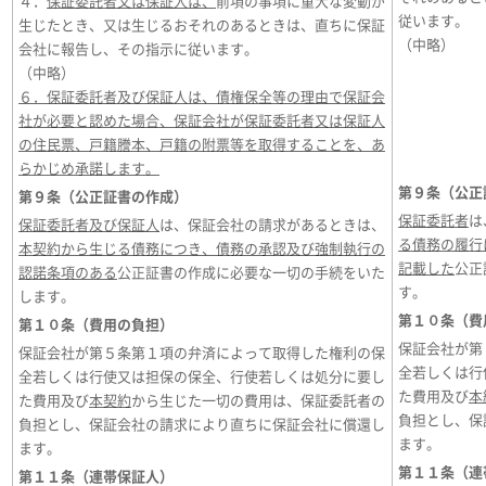
４．
保証委託者又は保証人は、
前項の事項に重大な変動が
従います。
生じたとき、又は生じるおそれのあるときは、直ちに保証
（中略）
会社に報告し、その指示に従います。
（中略）
６．保証委託者及び保証人は、債権保全等の理由で保証会
社が必要と認めた場合、保証会社が保証委託者又は保証人
の住民票、戸籍謄本、戸籍の附票等を取得することを、あ
らかじめ承諾します。
第９条（公正
第９条（公正証書の作成）
保証委託者
は
保証委託者及び保証人
は、保証会社の請求があるときは、
る債務の履行
本契約から生じる債務につき、債務の承認及び強制執行の
記載した
公正
認諾条項のある
公正証書の作成に必要な一切の手続をいた
す。
します。
第１０条（費
第１０条（費用の負担）
保証会社が第
保証会社が第５条第１項の弁済によって取得した権利の保
全若しくは行
全若しくは行使又は担保の保全、行使若しくは処分に要し
た費用及び
本
た費用及び
本契約
から生じた一切の費用は、保証委託者の
負担とし、保
負担とし、保証会社の請求により直ちに保証会社に償還し
ます。
ます。
第１１条（連
第１１条（連帯保証人）