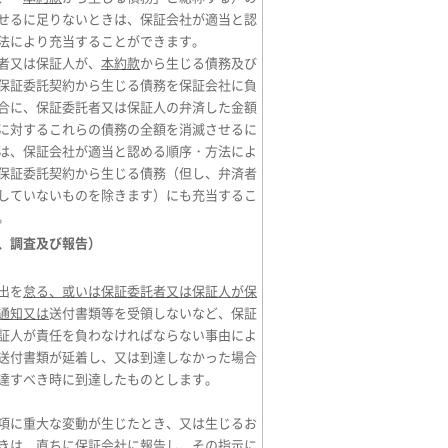
せるに足りないときは、保証会社が適当と認
法により充当することができます。
者又は保証人が、
本約款
から生じる債務及び
保証委託契約から生じる債務を保証会社に負
合に、保証委託者又は保証人の弁済した金額
に対するこれらの債務の全額を消滅させるに
は、保証会社が適当と認める順序・方法によ
保証委託契約から生じる債務（但し、弁済者
していないものを除きます）にも充当するこ
。
、調査及び報告）
出を
怠る、或いは保証委託者又は保証人が保
通知又は
送付書類等を受領しないなど、保証
証人が責任を負わなければならない事由によ
送付書類が延着し、又は到達しなかった場合
達すべき時に到達したものとします。
項に重大な変動が生じたとき、又は生じるお
きは、直ちに保証会社に報告し、その指示に