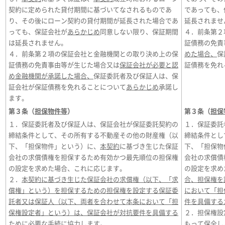
契約に定められた貸付期間に基づいてなされるものであ
であっても、
り、その後にローン契約の貸付期間が延長された場合であ
延長されませ
っても、保証会社が
あらかじめ
同意しない限り、保証期間
４．前条第２
は延長されません。
証債務の免責
４．前条第２項の保証会社と金融機関との取り決め上の保
めた場合、
保
証債務の免責事由等が生じた場合又は
保証会社が必要と認
証債務を免れ
め金融機関が承諾した場合、
保証委託者及び保証人は、保
証会社が保証債務を免れることについて
あらかじめ
承諾し
ます。
第３条（
担保物件等
）
第３条（
担保
１．保証委託者及び保証人は、保証会社が保証委託契約の
１．保証委託
締結条件として、その所有する不動産その他の財産権（以
締結条件とし
下、「担保物件」という）に、
本契約
に基づき生じた保証
下、「担保物
会社の求償債権を担保するため有効かつ最先順位の担保権
会社の求償債
の設定を求めた場合、これに応じます。
の設定を求め
２．
本契約に基づき生じた保証会社の求償権（以下、「求
合、担保権を
償権」という）を担保するための担保権を設定する保証委
において「担
託者又は保証人（以下、両者を合わせて本条において「担
件を具備する
保権設定者」という）は、保証会社が対抗要件を具備する
２．担保権設
ために必要な手続に協力します。
もって保全し