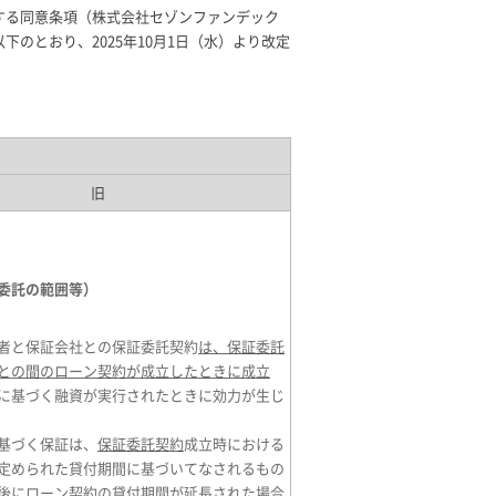
する同意条項（株式会社セゾンファンデック
のとおり、2025年10月1日（水）より改定
旧
委託の範囲等）
者と保証会社との保証委託契約
は、保証委託
との間のローン契約が成立したときに成立
に基づく融資が実行されたときに効力が生じ
基づく保証は、
保証委託契約
成立時における
定められた貸付期間に基づいてなされるもの
後にローン契約の貸付期間が延長された場合