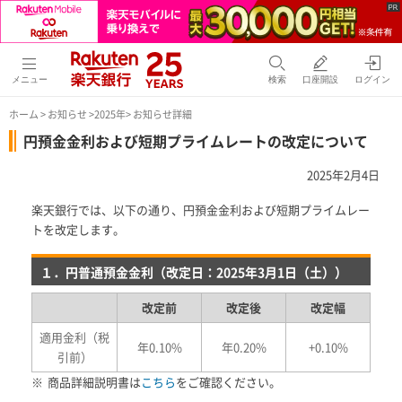
メニュー
検索
口座開設
ログイン
ホーム
>
お知らせ
>
2025年
> お知らせ詳細
円預金金利および短期プライムレートの改定について
2025年2月4日
楽天銀行では、以下の通り、円預金金利および短期プライムレー
トを改定します。
１．円普通預金金利（改定日：2025年3月1日（土））
改定前
改定後
改定幅
適用金利（税
年0.10%
年0.20%
+0.10%
引前）
※
商品詳細説明書は
こちら
をご確認ください。