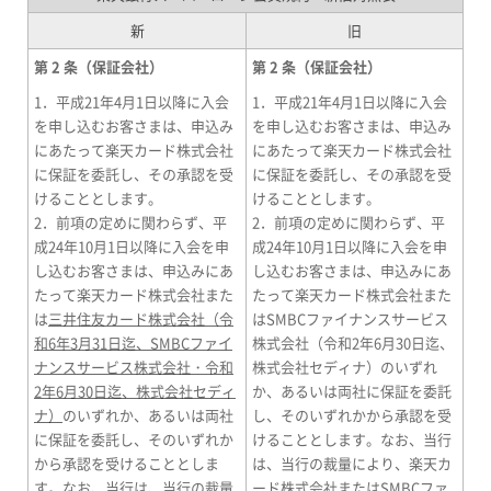
新
旧
第 2 条（保証会社）
第 2 条（保証会社）
1．平成21年4月1日以降に入会
1．平成21年4月1日以降に入会
を申し込むお客さまは、申込み
を申し込むお客さまは、申込み
にあたって楽天カード株式会社
にあたって楽天カード株式会社
に保証を委託し、その承認を受
に保証を委託し、その承認を受
けることとします。
けることとします。
2．前項の定めに関わらず、平
2．前項の定めに関わらず、平
成24年10月1日以降に入会を申
成24年10月1日以降に入会を申
し込むお客さまは、申込みにあ
し込むお客さまは、申込みにあ
たって楽天カード株式会社また
たって楽天カード株式会社また
は
三井住友カード株式会社（令
はSMBCファイナンスサービス
和6年3月31日迄、SMBCファイ
株式会社（令和2年6月30日迄、
ナンスサービス株式会社・令和
株式会社セディナ）のいずれ
2年6月30日迄、株式会社セディ
か、あるいは両社に保証を委託
ナ）
のいずれか、あるいは両社
し、そのいずれかから承認を受
に保証を委託し、そのいずれか
けることとします。なお、当行
から承認を受けることとしま
は、当行の裁量により、楽天カ
す。なお、当行は、当行の裁量
ード株式会社またはSMBCファ