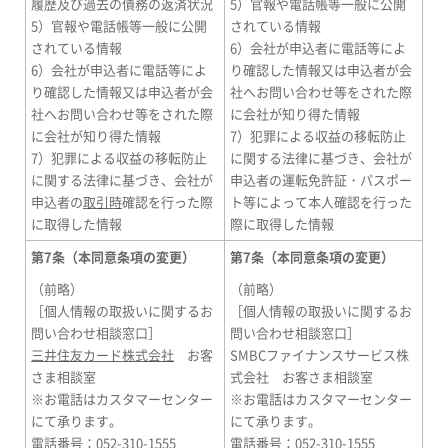
履歴及び過去の債務の返済状況
5）官報や電話帳等一般に公開
5）官報や電話帳等一般に公開
されている情報
されている情報
6）会社が申込者に電話等によ
6）会社が申込者に電話等によ
り確認した情報又は申込者が会
り確認した情報又は申込者が会
社へお問い合わせ等をされた際
社へお問い合わせ等をされた際
に会社が知り得た情報
に会社が知り得た情報
7）犯罪による収益の移転防止
7）犯罪による収益の移転防止
に関する法律に基づき、会社が
に関する法律に基づき、会社が
申込者の運転免許証・パスポー
申込者の
取引時
確認を行った際
ト等によって本人確認を行った
に取得した情報
際に取得した情報
第7条（本同意条項の変更）
第7条（本同意条項の変更）
（前略）
（前略）
［個人情報の取扱いに関するお
［個人情報の取扱いに関するお
問い合わせ相談窓口］
問い合わせ相談窓口］
三井住友カード株式会社
お客
SMBCファイナンスサービス株
さま相談室
式会社 お客さま相談室
※お電話はカスタマーセンター
※お電話はカスタマーセンター
にて承ります。
にて承ります。
電話番号：052-310-1555
電話番号：052-310-1555