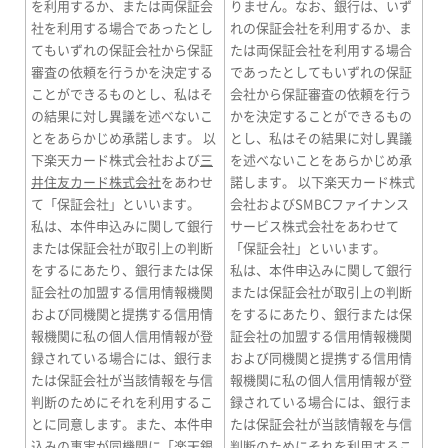
を利用するか、または両保証会
りません。なお、銀行は、いず
社を利用する場合であったとし
れの保証会社を利用するか、ま
てもいずれの保証会社から保証
たは両保証会社を利用する場合
審査の依頼を行うかを決定する
であったとしてもいずれの保証
ことができるものとし、私はそ
会社から保証審査の依頼を行う
の結果に対し異議を述べないこ
かを決定することができるもの
とをあらかじめ承諾します。 以
とし、私はその結果に対し異議
下楽天カード株式会社および
三
を述べないことをあらかじめ承
井住友カード株式会社
をあわせ
諾します。 以下楽天カード株式
て「保証会社」といいます。
会社およびSMBCファイナンス
私は、本件申込みに関して銀行
サービス株式会社をあわせて
または保証会社が取引上の判断
「保証会社」といいます。
をするにあたり、銀行または保
私は、本件申込みに関して銀行
証会社の加盟する信用情報機関
または保証会社が取引上の判断
および同機関と提携する信用情
をするにあたり、銀行または保
報機関に私の個人信用情報が登
証会社の加盟する信用情報機関
録されている場合には、銀行ま
および同機関と提携する信用情
たは保証会社が当該情報を与信
報機関に私の個人信用情報が登
判断のためにそれを利用するこ
録されている場合には、銀行ま
とに同意します。また、本件申
たは保証会社が当該情報を与信
込みの事実が同機関に「楽天銀
判断のためにそれを利用するこ