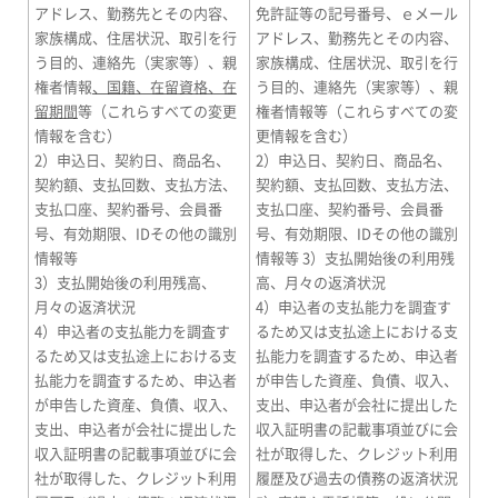
アドレス、勤務先とその内容、
免許証等の記号番号、ｅメール
家族構成、住居状況、取引を行
アドレス、勤務先とその内容、
う目的、連絡先（実家等）、親
家族構成、住居状況、取引を行
権者情報
、国籍、在留資格、在
う目的、連絡先（実家等）、親
留期間
等（これらすべての変更
権者情報等（これらすべての変
情報を含む）
更情報を含む）
2）申込日、契約日、商品名、
2）申込日、契約日、商品名、
契約額、支払回数、支払方法、
契約額、支払回数、支払方法、
支払口座、契約番号、会員番
支払口座、契約番号、会員番
号、有効期限、IDその他の識別
号、有効期限、IDその他の識別
情報等
情報等 3）支払開始後の利用残
3）支払開始後の利用残高、
高、月々の返済状況
月々の返済状況
4）申込者の支払能力を調査す
4）申込者の支払能力を調査す
るため又は支払途上における支
るため又は支払途上における支
払能力を調査するため、申込者
払能力を調査するため、申込者
が申告した資産、負債、収入、
が申告した資産、負債、収入、
支出、申込者が会社に提出した
支出、申込者が会社に提出した
収入証明書の記載事項並びに会
収入証明書の記載事項並びに会
社が取得した、クレジット利用
社が取得した、クレジット利用
履歴及び過去の債務の返済状況