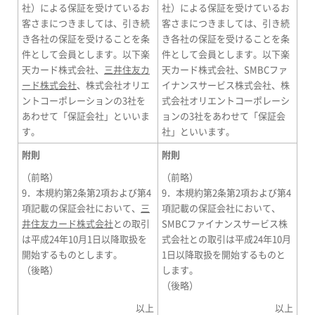
社）による保証を受けているお
社）による保証を受けているお
客さまにつきましては、引き続
客さまにつきましては、引き続
き各社の保証を受けることを条
き各社の保証を受けることを条
件として会員とします。以下楽
件として会員とします。以下楽
天カード株式会社、
三井住友カ
天カード株式会社、SMBCファ
ード株式会社
、株式会社オリエ
イナンスサービス株式会社、株
ントコーポレーションの3社を
式会社オリエントコーポレーシ
あわせて「保証会社」といいま
ョンの3社をあわせて「保証会
す。
社」といいます。
附則
附則
（前略）
（前略）
9．本規約第2条第2項および第4
9．本規約第2条第2項および第4
項記載の保証会社において、
三
項記載の保証会社において、
井住友カード株式会社
との取引
SMBCファイナンスサービス株
は平成24年10月1日以降取扱を
式会社との取引は平成24年10月
開始するものとします。
1日以降取扱を開始するものと
（後略）
します。
（後略）
以上
以上