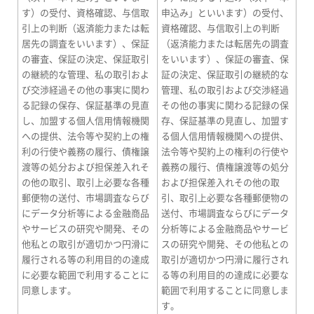
す）の受付、資格確認、与信取
申込み」といいます）の受付、
引上の判断（返済能力または転
資格確認、与信取引上の判断
居先の調査をいいます）、保証
（返済能力または転居先の調査
の審査、保証の決定、保証取引
をいいます）、保証の審査、保
の継続的な管理、私の取引およ
証の決定、保証取引の継続的な
び交渉経過その他の事実に関わ
管理、私の取引および交渉経過
る記録の保存、保証基準の見直
その他の事実に関わる記録の保
し、加盟する個人信用情報機関
存、保証基準の見直し、加盟す
への提供、法令等や契約上の権
る個人信用情報機関への提供、
利の行使や義務の履行、債権譲
法令等や契約上の権利の行使や
渡等の処分および担保差入れそ
義務の履行、債権譲渡等の処分
の他の取引、取引上必要な各種
および担保差入れその他の取
郵便物の送付、市場調査ならび
引、取引上必要な各種郵便物の
にデータ分析等による金融商品
送付、市場調査ならびにデータ
やサービスの研究や開発、その
分析等による金融商品やサービ
他私との取引が適切かつ円滑に
スの研究や開発、その他私との
履行される等の利用目的の達成
取引が適切かつ円滑に履行され
に必要な範囲で利用することに
る等の利用目的の達成に必要な
同意します。
範囲で利用することに同意しま
す。