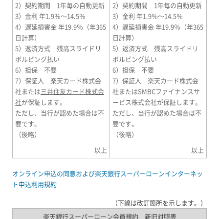
2）契約期間 1年毎の自動更新
2）契約期間 1年毎の自動更新
3）金利 年1.9％～14.5％
3）金利 年1.9％～14.5％
4）遅延損害金 年19.9％（年365
4）遅延損害金 年19.9％（年365
日計算）
日計算）
5）返済方式 残高スライドリ
5）返済方式 残高スライドリ
ボルビング払い
ボルビング払い
6）担保 不要
6）担保 不要
7）保証人 楽天カード株式会
7）保証人 楽天カード株式会
社または
三井住友カード株式会
社またはSMBCファイナンスサ
社
が保証します。
ービス株式会社が保証します。
ただし、当行が認めた場合は不
ただし、当行が認めた場合は不
要です。
要です。
（後略）
（後略）
以上
以上
オンライン申込の同意および楽天銀行スーパーローンインターネッ
ト申込利用規約
（下線は改訂箇所を示します。）
楽天銀行スーパーローン会員規約 新旧対照表