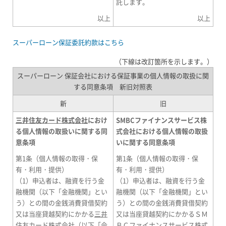
託します。
以上
以上
スーパーローン保証委託約款はこちら
（下線は改訂箇所を示します。）
スーパーローン 保証会社における保証事業の個人情報の取扱に関
する同意条項 新旧対照表
新
旧
三井住友カード株式会社
におけ
SMBCファイナンスサービス株
る個人情報の取扱いに関する同
式会社における個人情報の取扱
意条項
いに関する同意条項
第1条（個人情報の取得・保
第1条（個人情報の取得・保
有・利用・提供）
有・利用・提供）
（1）申込者は、融資を行う金
（1）申込者は、融資を行う金
融機関（以下「金融機関」とい
融機関（以下「金融機関」とい
う）との間の金銭消費貸借契約
う）との間の金銭消費貸借契約
又は当座貸越契約にかかる
三井
又は当座貸越契約にかかるＳＭ
住友カード株式会社
（以下「会
ＢＣファイナンスサービス株式