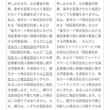
申し込みます。なお審査の結
申し込みます。なお審査の結
果、条件を変更されたり承認さ
果、条件を変更されたり承認さ
れなくても異議を述べません。
れなくても異議を述べません。
私は、楽天カード株式会社が定
私は、楽天カード株式会社が定
める「保証委託約款」および
める「保証委託約款」および
「楽天カード株式会社における
「楽天カード株式会社における
保証事業の個人情報の取扱に関
保証事業の個人情報の取扱に関
する同意条項」、ならびに
三井
する同意条項」、ならびに
住友カード株式会社
が定める
SMBCファイナンスサービス株
「保証委託約款」および「
三井
式会社が定める「保証委託約
住友カード株式会社
における保
款」および「SMBCファイナン
証事業の個人情報の取扱に関す
スサービス株式会社における保
る同意条項」を承認のうえ、楽
証事業の個人情報の取扱に関す
天カード株式会社または
三井住
る同意条項」を承認のうえ、楽
友カード株式会社
のいずれか、
天カード株式会社またはSMBC
あるいはその両保証会社に保証
ファイナンスサービス株式会社
を依頼します。ただし、銀行が
のいずれか、あるいはその両保
当該保証を不要と判断した場合
証会社に保証を依頼します。た
はこの限りではありません。な
だし、銀行が当該保証を不要と
お、銀行は、いずれの保証会社
判断した場合はこの限りではあ