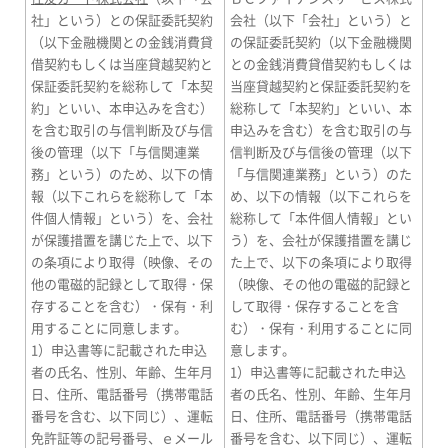
社」という）との保証委託契約
会社（以下「会社」という）と
（以下金融機関との金銭消費貸
の保証委託契約（以下金融機関
借契約もしくは当座貸越契約と
との金銭消費貸借契約もしくは
保証委託契約を総称して「本契
当座貸越契約と保証委託契約を
約」といい、本申込みを含む）
総称して「本契約」といい、本
を含む取引の与信判断及び与信
申込みを含む）を含む取引の与
後の管理（以下「与信関連業
信判断及び与信後の管理（以下
務」という）のため、以下の情
「与信関連業務」という）のた
報（以下これらを総称して「本
め、以下の情報（以下これらを
件個人情報」という）を、会社
総称して「本件個人情報」とい
が保護措置を講じた上で、以下
う）を、会社が保護措置を講じ
の条項により取得（映像、その
た上で、以下の条項により取得
他の電磁的記録として取得・保
（映像、その他の電磁的記録と
存することを含む）・保有・利
して取得・保存することを含
用することに同意します。
む）・保有・利用することに同
1）申込書等に記載された申込
意します。
者の氏名、性別、年齢、生年月
1）申込書等に記載された申込
日、住所、電話番号（携帯電話
者の氏名、性別、年齢、生年月
番号を含む、以下同じ）、運転
日、住所、電話番号（携帯電話
免許証等の記号番号、ｅメール
番号を含む、以下同じ）、運転