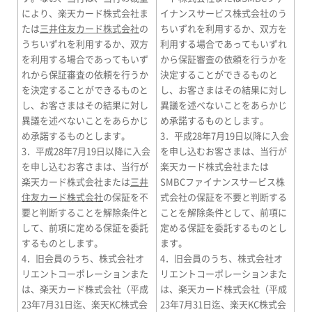
により、楽天カード株式会社ま
イナンスサービス株式会社のう
たは
三井住友カード株式会社
の
ちいずれを利用するか、双方を
うちいずれを利用するか、双方
利用する場合であってもいずれ
を利用する場合であってもいず
から保証審査の依頼を行うかを
れから保証審査の依頼を行うか
決定することができるものと
を決定することができるものと
し、お客さまはその結果に対し
し、お客さまはその結果に対し
異議を述べないことをあらかじ
異議を述べないことをあらかじ
め承諾するものとします。
め承諾するものとします。
3．平成28年7月19日以降に入会
3．平成28年7月19日以降に入会
を申し込むお客さまは、当行が
を申し込むお客さまは、当行が
楽天カード株式会社または
楽天カード株式会社または
三井
SMBCファイナンスサービス株
住友カード株式会社
の保証を不
式会社の保証を不要と判断する
要と判断することを解除条件と
ことを解除条件として、前項に
して、前項に定める保証を委託
定める保証を委託するものとし
するものとします。
ます。
4．旧会員のうち、株式会社オ
4．旧会員のうち、株式会社オ
リエントコーポレーションまた
リエントコーポレーションまた
は、楽天カード株式会社（平成
は、楽天カード株式会社（平成
23年7月31日迄、楽天KC株式会
23年7月31日迄、楽天KC株式会