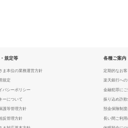
・規定等
各種ご案内
さま本位の業務運営方針
定期的なお客
用規定
楽天銀行への
イバシーポリシー
金融犯罪にご
キーについて
振り込め詐欺
保護等管理方針
預金保険制度
相反管理方針
長い間ご利用
さま対応基本方針
休眠預金につ