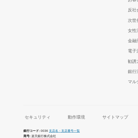
反社
次世
女性
金融
電子
勧誘
銀行
マル
セキュリティ
動作環境
サイトマップ
銀行コード
0036
支店名・支店番号一覧
商号
楽天銀行株式会社