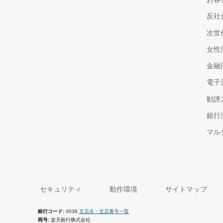
反社
次世
女性
金融
電子
勧誘
銀行
マル
セキュリティ
動作環境
サイトマップ
銀行コード
0036
支店名・支店番号一覧
商号
楽天銀行株式会社