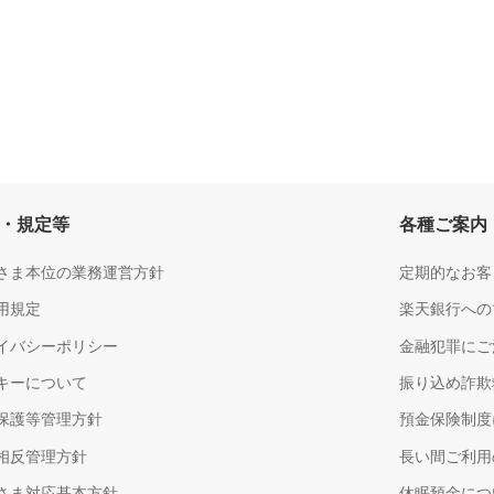
・規定等
各種ご案内
さま本位の業務運営方針
定期的なお客
用規定
楽天銀行への
イバシーポリシー
金融犯罪にご
キーについて
振り込め詐欺
保護等管理方針
預金保険制度
相反管理方針
長い間ご利用
さま対応基本方針
休眠預金につ