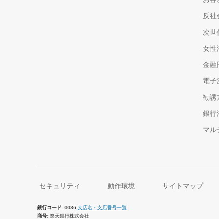
反社
次世
女性
金融
電子
勧誘
銀行
マル
セキュリティ
動作環境
サイトマップ
銀行コード
0036
支店名・支店番号一覧
商号
楽天銀行株式会社