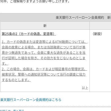
何卒、ご理解賜りますようお願い申し上げます。
楽天銀行スーパーローン会員規約 新
新
第25条の2（カードの偽造、変造等）
（新設）
1．カードの偽造または変造等によるATM融資については、
会員の故意による場合、または当該融資について当行が善
意かつ無過失であって、会員に重大な過失があることを当
行が証明した場合を除き、その効力を生じないものとしま
す。
2．この場合、会員は、カードおよび暗証番号の管理状況、
被害状況、警察への通知状況等について当行の調査に協力
するものとします。
以上
楽天銀行スーパーローン会員規約はこちら