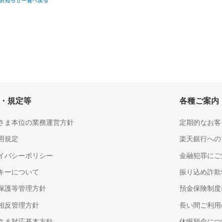
お知らせ一覧へ戻る
・規定等
各種ご案内
さま本位の業務運営方針
定期的なお客
用規定
楽天銀行への
イバシーポリシー
金融犯罪にご
キーについて
振り込め詐欺
保護等管理方針
預金保険制度
相反管理方針
長い間ご利用
さま対応基本方針
休眠預金につ