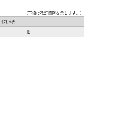
（下線は改訂箇所を示します。）
旧対照表
旧