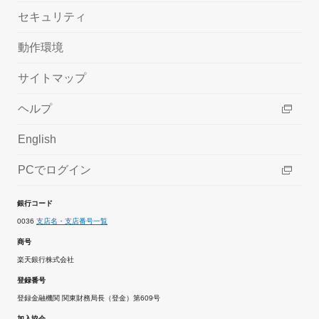
セキュリティ
動作環境
サイトマップ
ヘルプ
English
PCでログイン
銀行コード
0036
支店名・支店番号一覧
商号
楽天銀行株式会社
登録番号
登録金融機関 関東財務局長（登金）第609号
加入協会