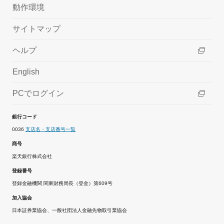
動作環境
サイトマップ
ヘルプ
English
PCでログイン
銀行コード
0036
支店名・支店番号一覧
商号
楽天銀行株式会社
登録番号
登録金融機関 関東財務局長（登金）第609号
加入協会
日本証券業協会、一般社団法人金融先物取引業協会