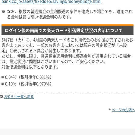
bank.co.jp/assets/fixeddep/savings/moneyblidge.html
※
なお、複数の普通預金の金利優遇の条件を達成した場合でも、適用され
る金利は最も高い優遇金利のみです。
ログイン後の画面での楽天カード引落設定状況の表示について
5月7日（火）に、4月度の楽天カードのご利用代金のお引落が完了されたお
客さまであっても、一部のお客さまにおいては現在の設定状況が「未設
定」と表示される不具合が発生しております。
ただし、今回に限り、普通預金適用金利に優遇金利が適用されている場合
は、設定状況に問題はございませんので、ご安心ください。
対象優遇金利は以下となります。
0.04％（税引後年0.031％）
0.10％（税引後年0.079％）
お知らせ一覧へ戻る
ページの先頭へ