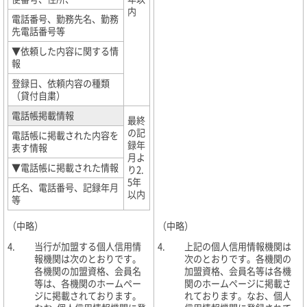
内
電話番号、勤務先名、勤務
先電話番号等
▼依頼した内容に関する情
報
登録日、依頼内容の種類
（貸付自粛）
電話帳掲載情報
最終
の記
電話帳に掲載された内容を
録年
表す情報
月よ
▼電話帳に掲載された情報
り2.
5年
氏名、電話番号、記録年月
以内
等
（中略）
（中略）
4.
当行が加盟する個人信用情
4.
上記の個人信用情報機関は
報機関は次のとおりです。
次のとおりです。各機関の
各機関の加盟資格、会員名
加盟資格、会員名等は各機
等は、各機関のホームペー
関のホームページに掲載さ
ジに掲載されております。
れております。なお、個人