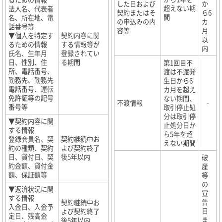
した日および
か
超えない期
法人名、代表者
契約またはそ
ら6
間
名、所在地、電
の申込みの内
カ
話番号等
容等
月
▼個人を特定す
契約内容に関
以
るための情報
する情報等が
内
氏名、生年月
登録されてい
日、性別、住
る期間
第1回目不
所、電話番号、
渡は不渡発
勤務先、勤務先
生日から6
電話番号、運転
カ月を超え
免許証等の記号
ない期間、
不渡情報
-
番号等
取引停止処
分は取引停
▼契約内容に関
止処分日か
する情報
ら5年を超
登録会員名、契
契約継続中お
えない期間
約の種類、契約
よび契約終了
日、貸付日、契
後5年以内
破
約金額、貸付金
産
額、保証額等
等
の
▼返済状況に関
宣
する情報
告
契約継続中お
入金日、入金予
日
よび契約終了
定日、残高金
ま
後5年以内