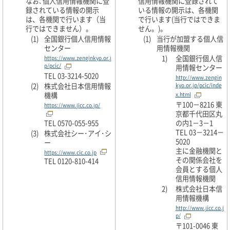
なお､個人信用情報機関に登
信用情報機関に登録されて
録されている情報の開示
いる情報の開示は、各機関
は、各機関で行います（当
で行います(当行ではできま
行ではできません）。
せん。)。
(1)
全国銀行個人信用情報
(1)
当行が加盟する個人信
センター
用情報機関
1)
全国銀行個人信
https://www.zenginkyo.or.j
p/pcic/
用情報センター
TEL 03-3214-5020
http://www.zengin
(2)
株式会社日本信用情報
kyo.or.jp/pcic/inde
機構
x.html
〒100－8216 東
https://www.jicc.co.jp/
京都千代田区丸
TEL 0570-055-955
の内1－3－1
TEL 03－3214－
(3)
株式会社シー･アイ･シ
5020
ー
主に金融機関と
https://www.cic.co.jp
その関係会社を
TEL 0120-810-414
会員とする個人
信用情報機関
2)
株式会社日本信
用情報機構
http://www.jicc.co.j
p/
〒101-0046 東