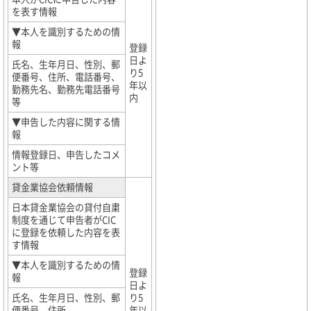
を表す情報
▼本人を識別するための情
報
登録
日よ
氏名、生年月日、性別、郵
り5
便番号、住所、電話番号、
年以
勤務先名、勤務先電話番号
内
等
▼申告した内容に関する情
報
情報登録日、申告したコメ
ント等
貸金業協会依頼情報
日本貸金業協会の貸付自粛
制度を通じて申告者がCIC
に登録を依頼した内容を表
す情報
▼本人を識別するための情
登録
報
日よ
氏名、生年月日、性別、郵
り5
便番号、住所、
年以