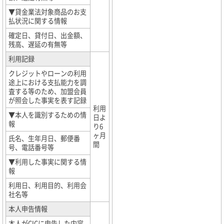
▼貸金業法対象商品のお支
払状況に関する情報
確定日、貸付日、出金額、
残高、遅延の有無等
利用記録
クレジットやローンの利用
途上における支払能力を調
査する等のため、加盟会員
が照会した事実を表す記録
利用
▼本人を識別するための情
日よ
報
り6
ヶ月
氏名、生年月日、郵便番
間
号、電話番号等
▼利用した事実に関する情
報
利用日、利用目的、利用会
社名等
本人申告情報
本人がCICに申告した内容