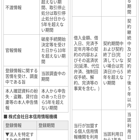
る
超えない期
期
不渡情報
間、取引停止
間
処分は取引停
止処分日から
契
5年を超えな
約
い期間
継
借入金額、借
続
破産手続開始
入日、完済予
契約期間中
中
決定等を受け
定年月等の契
および契約
及
官報情報
た日から10年
約の内容およ
終了日(完
び
を超えない期
びその返済状
済していな
契
間
況(延滞、代位
い場合は完
約
登録情報に関する
弁済、強制回
済日)から5
終
当該調査中の
苦情を受け、調査
収手続、解
年を超えな
了
期間
中である旨
約、完済等の
い期間
後
事実を含む。)
５
本人確認資料の紛
本人から申告
年
失・盗難、貸付自
のあった日か
以
粛等の本人申告情
ら5年を超え
内
報
ない期間
当
■ 株式会社日本信用情報機構
該
登録情報
登録期間
当行が加盟す
利
る個人信用情
用
当該利用日
▼法人を特定す
報機関を利用
日
から1年を
るための情報