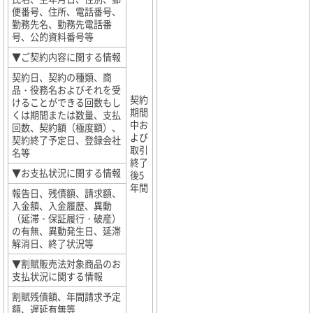
便番号、住所、電話番号、
勤務先名、勤務先電話番
号、公的資料番号等
▼ご契約内容に関する情報
契約日、契約の種類、商
品・役務名およびそれを受
契約
けることができる回数もし
期間
くは期間または数量、支払
中お
回数、契約額（極度額）、
よび
契約終了予定日、登録会社
取引
名等
終了
▼お支払状況に関する情報
後5
年間
報告日、残債額、請求額、
入金額、入金履歴、異動
（延滞・保証履行・破産）
の有無、異動発生日、延滞
解消日、終了状況等
▼割賦販売法対象商品のお
支払状況に関する情報
割賦残債額、年間請求予定
額、遅延有無等