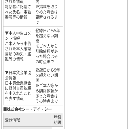
された情報
間
電話帳に記載さ
※掲載を取り
れた氏名、電話
やめた場合は
番号等の情報
更新されるま
で
登録日から5年
▼本人申告コメ
を超えない期
ント情報
間
ご本人から申告
※ご本人から
された本人確認
削除依頼があ
書類の紛失・盗
った場合はそ
難等の情報
の時点まで
登録日から5年
▼日本貸金業協
を超えない期
会情報
間
日本貸金業協会
※ご本人等か
に貸付自粛依頼
ら削除依頼が
を申入れたこと
あった場合は
を表す情報
その時点まで
■株式会社シー・アイ・シー
登録
登録情報
期間