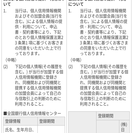
いて
について
1.
当行は、個人信用情報機関
1.
当行は、個人信用情報機関
およびその加盟会員(当行を
およびその加盟会員(当行を
含む。)による個人情報の提
含む。)による個人情報の提
供・利用について、申込
供・利用について、申込
書・契約書等により、下記
書・契約書等により、下記
のとおり個人情報保護法第2
のとおり個人情報保護法第2
3 条第1 項に基づくお客さま
3 条第1 項に基づくお客さま
の同意をいただいた上で行
の同意をいただいた上で行
っております。
っております。
（中略）
（中略）
(2)
下記の個人情報(その履歴を
(2)
下記の個人情報(その履歴を
含む。) が当行が加盟する個
含む。) が当行が加盟する個
人信用情報機関に登録さ
人信用情報機関に登録さ
れ、同機関および同機関と
れ、同機関および同機関と
提携する個人信用情報機関
提携する個人信用情報機関
の加盟会員によって自己の
の加盟会員によって自己の
与信取引上の判断のために
与信取引上の判断のために
利用されること。
利用されること。
■全国銀行個人信用情報センター
登録期間
登録情報
登録期間
(株)
氏名、生年月日、
日