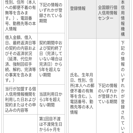
性別、住所（本人
本
下記の情報の
への郵便不着の有
全国銀行個
信
登録情報
いずれかが登
無等を含みま
人信用情報
用
録されている
す。）、電話番
センター
情
期間
号、勤務先等の本
報
人情報
機
構
借入金額、借入
日、最終返済日等
契約期間中お
下
の契約の内容およ
よび契約終了
記
びその返済状況
日（完済して
の
（延滞、代位弁
いない場合は
情
済、強制回収手
完済日）から
報
続、解約、完済等
5年を超えな
の
の事実を含みま
い期間
氏名、生年月
い
す。）
日、性別、住
ず
所(本人への郵
下記の情報
れ
当行が加盟する個
便不着の有無
のいずれか
か
人信用情報機関を
当該利用日か
等を含む。)、
が登録され
が
利用した日および
ら1年を超え
電話番号、勤
ている期間
登
契約またはその申
ない期間
務先等の本人
録
込みの内容等
情報
さ
れ
第1回目不渡
て
は不渡発生日
い
から6ヶ月を