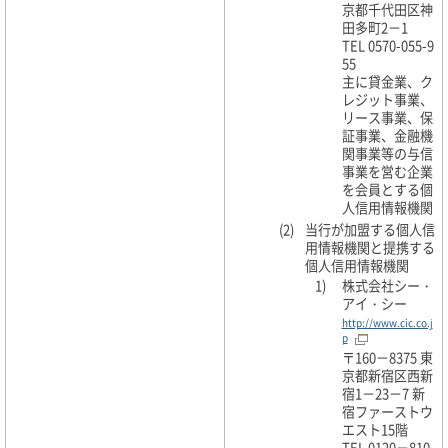
京都千代田区神
田多町2－1
TEL 0570-055-9
55
主に貸金業、ク
レジット事業、
リース事業、保
証事業、金融機
関事業等の与信
事業を営む企業
を会員とする個
人信用情報機関
(2)
当行が加盟する個人信
用情報機関と提携する
個人信用情報機関
1)
株式会社シー・
アイ・シー
http://www.cic.co.j
p
〒160－8375 東
京都新宿区西新
宿1－23－7 新
宿ファーストウ
エスト15階
TEL 0120－810