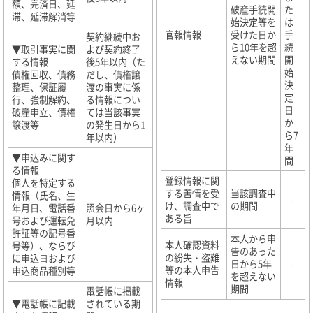
額、完済日、延
破産手続開
た
滞、延滞解消等
始決定等を
は
官報情報
受けた日か
手
契約継続中お
ら10年を超
続
▼取引事実に関
よび契約終了
えない期間
開
する情報
後5年以内（た
始
債権回収、債務
だし、債権譲
決
整理、保証履
渡の事実に係
定
行、強制解約、
る情報につい
日
破産申立、債権
ては当該事実
か
譲渡等
の発生日から1
ら7
年以内）
年
▼申込みに関す
間
る情報
登録情報に関
個人を特定する
する苦情を受
当該調査中
情報（氏名、生
-
け、調査中で
の期間
年月日、電話番
照会日から6ヶ
ある旨
号および運転免
月以内
許証等の記号番
本人から申
本人確認資料
号等）、ならび
告のあった
の紛失・盗難
に申込⽇および
日から5年
-
等の本人申告
申込商品種別等
を超えない
情報
期間
電話帳に掲載
▼電話帳に記載
されている期