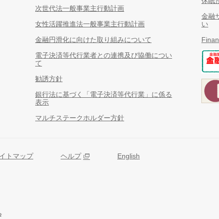
休眠
次世代法一般事業主行動計画
金融
女性活躍推進法一般事業主行動計画
い
金融円滑化に向けた取り組みについて
Finan
電子決済等代行業者との連携及び協働につい
て
勧誘方針
銀行法に基づく「電子決済等代行業」に係る
表示
マルチステークホルダー方針
イトマップ
ヘルプ
English
会