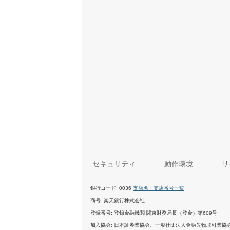
セキュリティ
動作環境
サ
銀行コード
0036
支店名・支店番号一覧
商号
楽天銀行株式会社
登録番号
登録金融機関 関東財務局長（登金）第609号
加入協会
日本証券業協会、一般社団法人金融先物取引業協