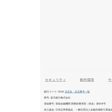
セキュリティ
動作環境
サ
銀行コード
0036
支店名・支店番号一覧
商号
楽天銀行株式会社
登録番号
登録金融機関 関東財務局長（登金）第609号
加入協会
日本証券業協会、一般社団法人金融先物取引業協