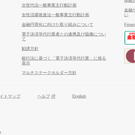
休眠
次世代法一般事業主行動計画
金融
女性活躍推進法一般事業主行動計画
い
金融円滑化に向けた取り組みについて
Finan
電子決済等代行業者との連携及び協働につい
て
勧誘方針
銀行法に基づく「電子決済等代行業」に係る
表示
マルチステークホルダー方針
イトマップ
ヘルプ
English
会