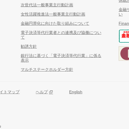
休眠
次世代法一般事業主行動計画
金融
女性活躍推進法一般事業主行動計画
い
金融円滑化に向けた取り組みについて
Finan
電子決済等代行業者との連携及び協働につい
て
勧誘方針
銀行法に基づく「電子決済等代行業」に係る
表示
マルチステークホルダー方針
イトマップ
ヘルプ
English
会