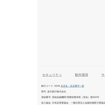
セキュリティ
動作環境
サ
銀行コード
0036
支店名・支店番号一覧
商号
楽天銀行株式会社
登録番号
登録金融機関 関東財務局長（登金）第609号
加入協会
日本証券業協会、一般社団法人金融先物取引業協