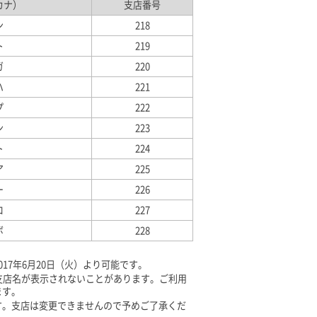
カナ）
支店番号
ン
218
ト
219
ガ
220
ハ
221
プ
222
ン
223
ト
224
ア
225
ー
226
ロ
227
ボ
228
17年6月20日（火）より可能です。
支店名が表示されないことがあります。ご利用
ます。
す。支店は変更できませんので予めご了承くだ