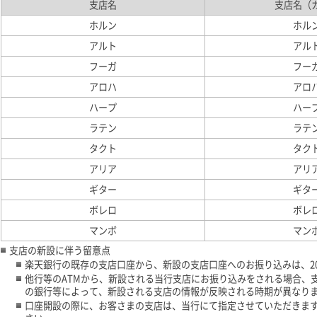
支店名
支店名（
ホルン
ホル
アルト
アル
フーガ
フー
アロハ
アロ
ハープ
ハー
ラテン
ラテ
タクト
タク
アリア
アリ
ギター
ギタ
ボレロ
ボレ
マンボ
マン
支店の新設に伴う留意点
楽天銀行の既存の支店口座から、新設の支店口座へのお振り込みは、20
他行等のATMから、新設される当行支店にお振り込みをされる場合、
の銀行等によって、新設される支店の情報が反映される時期が異なり
口座開設の際に、お客さまの支店は、当行にて指定させていただきま