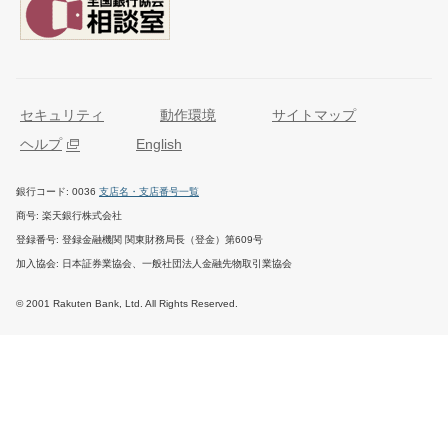
セキュリティ
動作環境
サイトマップ
ヘルプ
English
銀行コード
0036
支店名・支店番号一覧
商号
楽天銀行株式会社
登録番号
登録金融機関 関東財務局長（登金）第609号
加入協会
日本証券業協会、一般社団法人金融先物取引業協会
© 2001 Rakuten Bank, Ltd. All Rights Reserved.