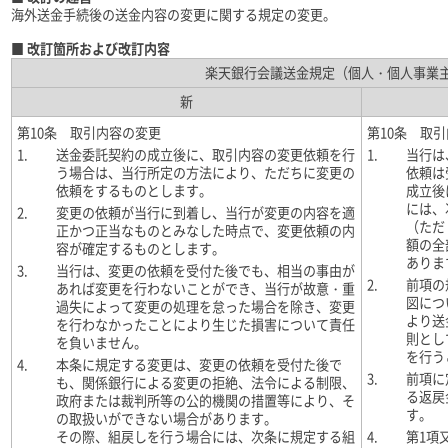
海外送金手続後の送金内容の変更に関する規定の変更。
■ 改訂箇所および改訂内容
楽天銀行会議送金規定（個人・個人事業
新
第10条 取引内容の変更
第10条 取
1.
送金委託契約の成立後に、取引内容の変更依頼を行
1.
当行は
う場合は、当行所定の方法により、ただちに変更の
依頼は
依頼をするものとします。
成立後
には、
2.
変更の依頼が当行に到着し、当行が変更の内容を適
（ただ
正かつ正当なものとみなした時点で、変更依頼の内
額の全
容が確定するものとします。
ありま
3.
当行は、変更の依頼を受付た後でも、相当の事由が
2.
前項の
あれば変更を行わないことができ、当行が故意・重
図につ
過失によって変更の処理を怠った場合を除き、変更
より送
を行わなかったことにより生じた損害について責任
則とし
を負いません。
を行う
4.
本条に規定する変更は、変更の依頼を受付た後で
3.
前項に
も、関係銀行による変更の拒絶、法令による制限、
る返戻
政府または裁判所等の公的機関の措置等により、そ
す。
の取扱いができない場合があります。
その際、組戻しを行う場合には、次条に規定する組
4.
第1項