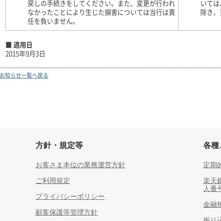
戻しの手続きをしてください。また、変更が行われ
いては
なかったことにより生じた損害については当行は責
除き、
任を負いません。
■ 適用日
2015年9月3日
お知らせ一覧へ戻る
方針・規定等
各種
お客さま本位の業務運営方針
定期
ご利用規定
楽天
人番
プライバシーポリシー
金融
顧客保護等管理方針
振り