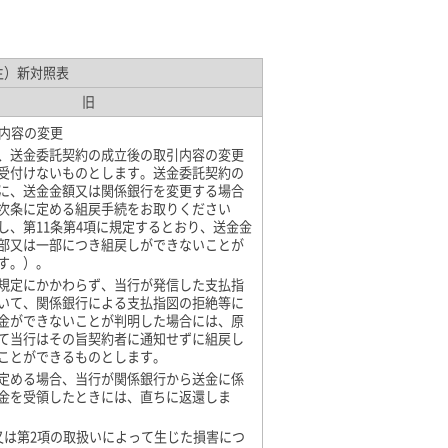
主）新対照表
旧
引内容の変更
、送金委託契約の成立後の取引内容の変更
受付けないものとします。送金委託契約の
に、送金金額又は関係銀行を変更する場合
次条に定める組戻手続をお取りください
し、第11条第4項に規定するとおり、送金金
部又は一部につき組戻しができないことが
す。）。
規定にかかわらず、当行が発信した支払指
いて、関係銀行による支払指図の拒絶等に
金ができないことが判明した場合には、原
て当行はその旨契約者に通知せずに組戻し
ことができるものとします。
定める場合、当行が関係銀行から送金に係
金を受領したときには、直ちに返還しま
又は第2項の取扱いによって生じた損害につ