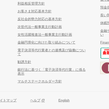
利益相反管理方針
預金
お客さま対応基本方針
長い
反社会的勢力対応の基本方針
休眠
次世代法一般事業主行動計画
金融
女性活躍推進法一般事業主行動計画
い
金融円滑化に向けた取り組みについて
Finan
電子決済等代行業者との連携及び協働につい
て
勧誘方針
銀行法に基づく「電子決済等代行業」に係る
表示
マルチステークホルダー方針
イトマップ
ヘルプ
English