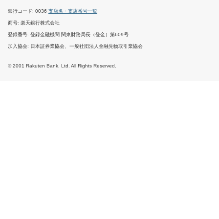
銀行コード
0036
支店名・支店番号一覧
商号
楽天銀行株式会社
登録番号
登録金融機関 関東財務局長（登金）第609号
加入協会
日本証券業協会、一般社団法人金融先物取引業協会
© 2001 Rakuten Bank, Ltd. All Rights Reserved.