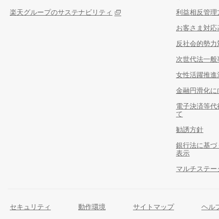
楽天グループのサステナビリティ
利益相反管理
お客さま対応
反社会的勢力
次世代法一般
女性活躍推進
金融円滑化に
電子決済等代
て
勧誘方針
銀行法に基づ
表示
マルチステー
セキュリティ
動作環境
サイトマップ
ヘル