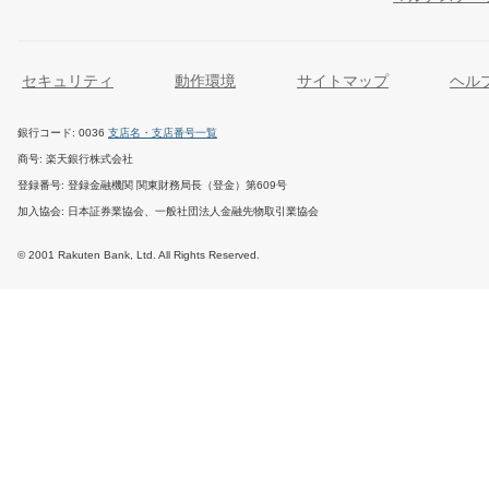
セキュリティ
動作環境
サイトマップ
ヘル
銀行コード
0036
支店名・支店番号一覧
商号
楽天銀行株式会社
登録番号
登録金融機関 関東財務局長（登金）第609号
加入協会
日本証券業協会、一般社団法人金融先物取引業協会
© 2001 Rakuten Bank, Ltd. All Rights Reserved.