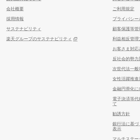
会社概要
ご利用規定
採用情報
プライバシー
サステナビリティ
顧客保護等管
楽天グループのサステナビリティ
利益相反管理
お客さま対応
反社会的勢力
次世代法一般
女性活躍推進
金融円滑化に
電子決済等代
て
勧誘方針
銀行法に基づ
表示
マルチステー