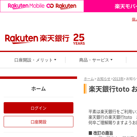
個
口座開設・メリット
商品・サービス
ホーム
>
お知らせ
>
2013年
> お知
楽天銀行toto
ホーム
ログイン
平素は楽天銀行をご利用い
楽天銀行の楽天銀行toto
口座開設
何卒ご理解賜りますようお
■ 改訂の趣旨