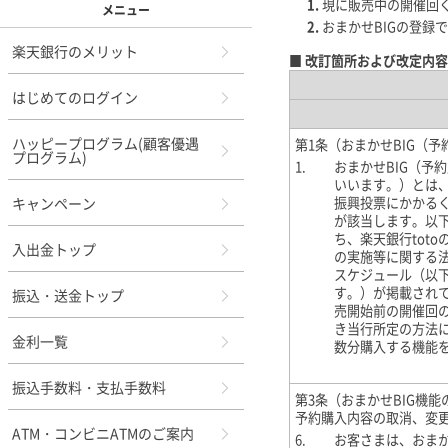
現に販売中の開催回
メニュー
おまかせBIGの登
楽天銀行のメリット
■ 改訂箇所および改定内容
はじめてのログイン
ハッピープログラム(顧客優遇
第1条（おまかせBIG（予
プログラム)
1.
おまかせBIG（予
いいます。）とは
キャンペーン
振興投票にかかるくじ種
が該当します。以
ち、楽天銀行tot
入出金トップ
の実施等に関する
スケジュール（以
す。）が掲載され
振込・送金トップ
売開始前の開催回の
き当行所定の方法
金利一覧
数分購入する機能
振込手数料・支払手数料
第3条（おまかせBIG機能
予約購入内容の取消、変
ATM・コンビニATMのご案内
6.
お客さまは、おまか