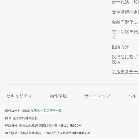
次世代法一般
女性活躍推進
金融円滑化に
電子決済等代
て
勧誘方針
銀行法に基づ
表示
マルチステー
セキュリティ
動作環境
サイトマップ
ヘル
銀行コード
0036
支店名・支店番号一覧
商号
楽天銀行株式会社
登録番号
登録金融機関 関東財務局長（登金）第609号
加入協会
日本証券業協会、一般社団法人金融先物取引業協会