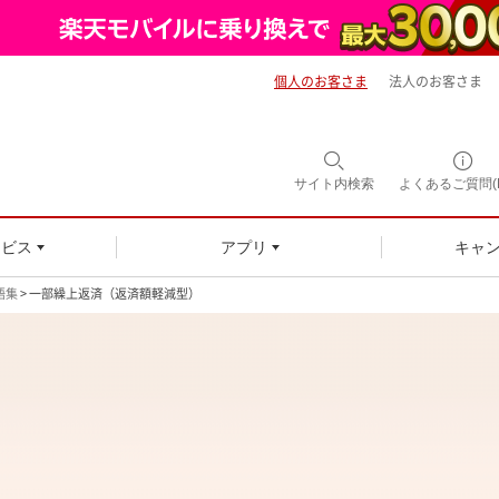
個人のお客さま
法人のお客さま
サイト内
検索
よくあるご質問(F
ービス
アプリ
キャ
語集
> 一部繰上返済（返済額軽減型）