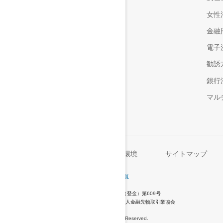
女性
金融
電子
勧誘
銀行
マル
セキュリティ
動作環境
サイトマップ
銀行コード
0036
支店名・支店番号一覧
商号
楽天銀行株式会社
登録番号
登録金融機関 関東財務局長（登金）第609号
加入協会
日本証券業協会、一般社団法人金融先物取引業協会
© 2001 Rakuten Bank, Ltd. All Rights Reserved.