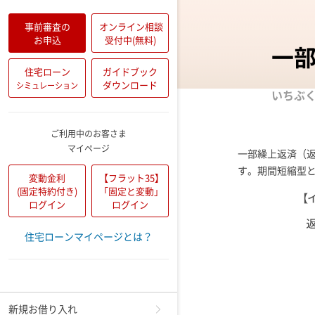
事前審査の
オンライン相談
お申込
受付中(無料)
一
住宅ローン
ガイドブック
ダウンロード
シミュレーション
いちぶ
ご利用中のお客さま
マイページ
一部繰上返済（
す。期間短縮型
変動金利
【フラット35】
(固定特約付き)
「固定と変動」
ログイン
ログイン
住宅ローンマイページとは？
メニュー
新規お借り入れ