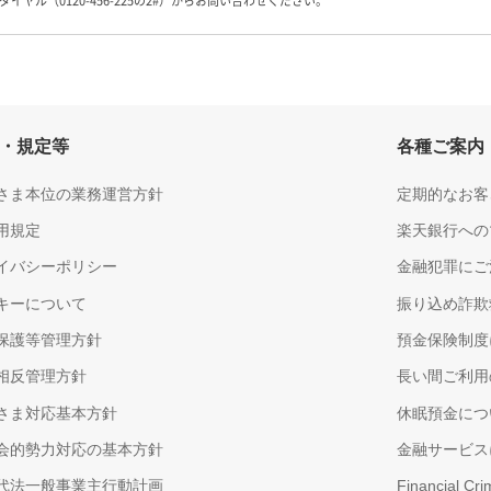
イヤル（0120-456-225の2#）からお問い合わせください。
・規定等
各種ご案内
さま本位の業務運営方針
定期的なお客
用規定
楽天銀行への
イバシーポリシー
金融犯罪にご
キーについて
振り込め詐欺
保護等管理方針
預金保険制度
相反管理方針
長い間ご利用
さま対応基本方針
休眠預金につ
会的勢力対応の基本方針
金融サービス
代法一般事業主行動計画
Financial Cr