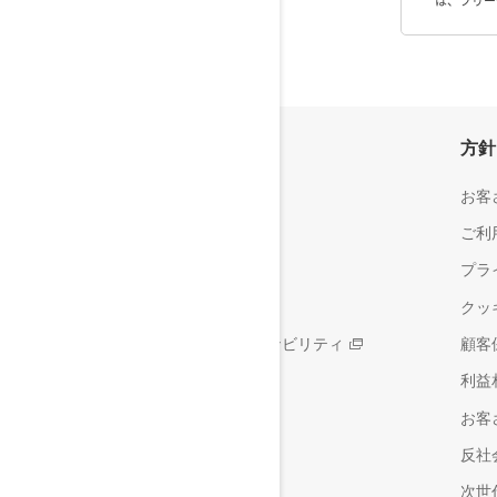
は、フリーダ
会社情報
方針
楽天銀行について
お客
会社概要
ご利
採用情報
プラ
サステナビリティ
クッ
楽天グループのサステナビリティ
顧客
利益
お客
反社
次世