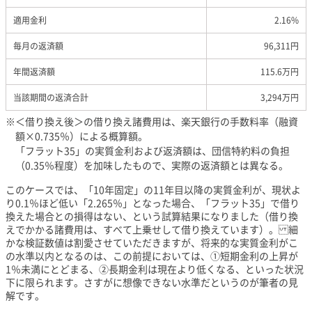
適用金利
2.16%
毎月の返済額
96,311円
年間返済額
115.6万円
当該期間の返済合計
3,294万円
＜借り換え後＞の借り換え諸費用は、楽天銀行の手数料率（融資
額×0.735％）による概算額。
「フラット35」の実質金利および返済額は、団信特約料の負担
（0.35％程度）を加味したもので、実際の返済額とは異なる。
このケースでは、「10年固定」の11年目以降の実質金利が、現状よ
り0.1％ほど低い「2.265％」となった場合、「フラット35」で借り
換えた場合との損得はない、という試算結果になりました（借り換
えでかかる諸費用は、すべて上乗せして借り換えています）。 細
かな検証数値は割愛させていただきますが、将来的な実質金利がこ
の水準以内となるのは、この前提においては、①短期金利の上昇が
1％未満にとどまる、②長期金利は現在より低くなる、といった状況
下に限られます。さすがに想像できない水準だというのが筆者の見
解です。