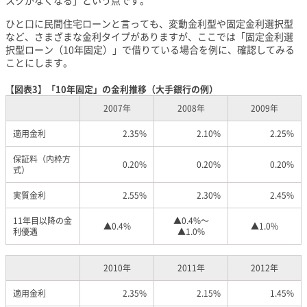
ひと口に民間住宅ローンと言っても、変動金利型や固定金利選択型
など、さまざまな金利タイプがありますが、ここでは「固定金利選
択型ローン（10年固定）」で借りている場合を例に、確認してみる
ことにします。
【図表3】「10年固定」の金利推移（大手銀行の例）
2007年
2008年
2009年
適用金利
2.35%
2.10%
2.25%
保証料（内枠方
0.20%
0.20%
0.20%
式）
実質金利
2.55%
2.30%
2.45%
11年目以降の金
▲0.4%～
▲0.4%
▲1.0%
利優遇
▲1.0%
2010年
2011年
2012年
適用金利
2.35%
2.15%
1.45%