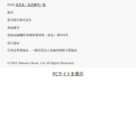
0036
支店名・支店番号一覧
商号
楽天銀行株式会社
登録番号
登録金融機関 関東財務局長（登金）第609号
加入協会
日本証券業協会、一般社団法人金融先物取引業協会
© 2001 Rakuten Bank, Ltd. All Rights Reserved.
PCサイトを表示