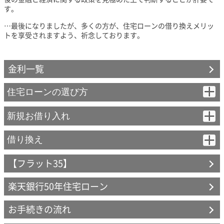
す。
…最後になりましたが、多くの方が、住宅ローンの借り換えメリッ
トを享受されますよう、祈念しております。
金利一覧
住宅ローンの選び方
はじめてのかたへ（資金計画の基礎知識）
新規お借り入れ
変動金利（固定特約付き）- 新規お借り入れ
借り換え
住宅ローンを選ぶポイント
【フラット35】
変動金利（固定特約付き）
【フラット35】
金利タイプ
楽天銀行50年住宅ローン
【フラット35】
【フラット35】S
楽天銀行の商品
お手続きの流れ
固定と変動
契約までの流れ