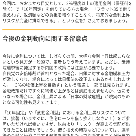
今回は、おおまかな目安として、2％程度以上の適用金利（保証料を
除く）で「10年固定」を借りている方の場合、「フラット35で借り
換えれば、返済額などの負担を増やすことなく、将来的な金利上昇
リスクが完全に排除できる」、という点を押さえておきましょう。
今後の金利動向に関する留意点
今後に金利については、しばらくの間、大幅な金利上昇は起こらな
いという見方が一般的で、筆者もそう考えています。ただし、衆議
院選挙後に発足する新内閣の政策には注意が必要でしょう。
自民党の安倍総裁が首相となった場合、日銀に対する金融緩和圧力
が激しくなり、場合によっては日銀法の改正まであるかもしれませ
ん。「3％の物価上昇を目指す」という報道も一部では見られます。
金融政策だけですぐに物価が上がるとは到底思えませんが、仮にそ
うなった場合は、金利上昇による「日本の財政危機」が現実のもの
となる可能性も見えてきます。
「10年固定」や「変動金利型」における金利上昇リスクについて
は、拙著（いますぐに、住宅ローンを借り換えしなさい！）をご参
照いただければ幸いですが、以前より「リスク」が高まる気配が出
てきたことは確かでしょう。借り換えの時期などについては、選挙
後の金融と経済に関する政策を見極めた上で判断することが肝要で