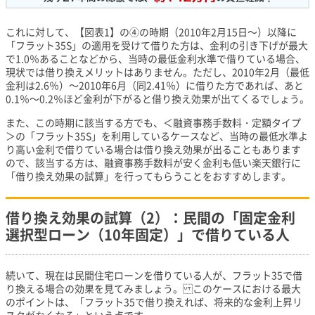
これに対して、【図表1】の④の時期（2010年2月15日～）以降に
「フラット35S」の適用を受けて借りた方は、金利の引き下げが最大
で1.0％あることなどから、当時の最低金利水準で借りている場合、
現状では借り換えメリットはありません。ただし、2010年2月（最低
金利は2.6％）～2010年6月（同2.41％）に借りた方であれば、あと
0.1％～0.2％ほど金利が下がると借り換え効果が出てくるでしょう。
また、この時期に該当する方でも、＜融資事務手数料・定額タイプ
＞の「フラット35S」を利用しているケースなど、当時の最低水準よ
り高い金利で借りている場合は借り換え効果が出ることもあります
ので、該当する方は、融資事務手数料が安く金利も低い楽天銀行に
「借り換え効果の試算」を行ってもらうことをおすすめします。
借り換え効果の試算（2）：民間の「固定金利
選択型ローン（10年固定）」で借りている人
続いて、現在は民間住宅ローンを借りている人が、フラット35で借
り換える場合の効果を見てみましょう。 このケースにおける最大
のポイントは、「フラット35で借り換えれば、将来的な金利上昇リ
スクがなくなる」という点です。