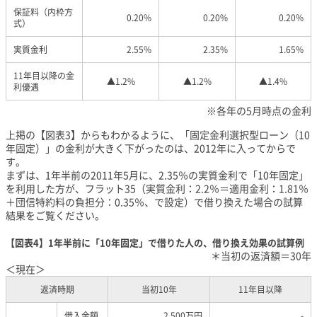
保証料（内枠方
0.20%
0.20%
0.20%
式）
実質金利
2.55%
2.35%
1.65%
11年目以降の金
▲1.2%
▲1.2%
▲1.4%
利優遇
※各年の5月時点の金利
上掲の【図表3】からもわかるように、「固定金利選択型ローン（10
年固定）」の金利が大きく下がったのは、2012年に入ってからで
す。
まずは、1年半前の2011年5月に、2.35％の実質金利で「10年固定」
を利用した方が、フラット35（実質金利：2.2％＝適用金利：1.81％
＋団信特約料の負担分：0.35％、で設定）で借り換えた場合の試算
結果をご覧ください。
【図表4】1年半前に「10年固定」で借りた人の、借り換え効果の試算例
＊当初の返済額＝30年
＜現在＞
返済時期
当初10年
11年目以降
借入金額
2,500万円
-