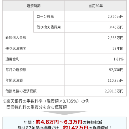
返済時期
当初20年
ローン残高
2,320万円
借り換え諸費用
※45万円
新規借入金額
2,365万円
残り返済期間
27年間
適用金利
1.81%
毎月の返済額
92,330円
年間返済額
110.8万円
借換え後の返済総額
2,991.5万円
楽天銀行の手数料率（融資額×0.735％）の例
団信特約料の重複分を含む概算額