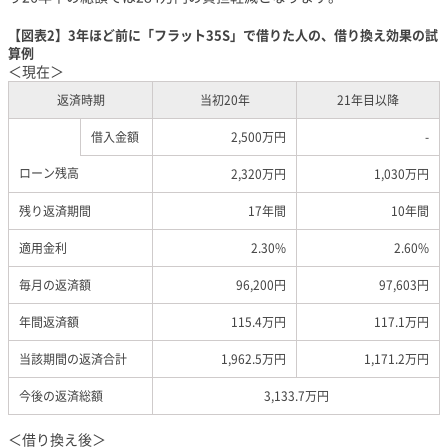
【図表2】3年ほど前に「フラット35S」で借りた人の、借り換え効果の試
算例
＜現在＞
返済時期
当初20年
21年目以降
借入金額
2,500万円
-
ローン残高
2,320万円
1,030万円
残り返済期間
17年間
10年間
適用金利
2.30%
2.60%
毎月の返済額
96,200円
97,603円
年間返済額
115.4万円
117.1万円
当該期間の返済合計
1,962.5万円
1,171.2万円
今後の返済総額
3,133.7万円
＜借り換え後＞