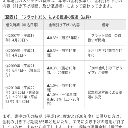
える場合のメリットの有無は、本来の金利水準と、金利引き下げの
内容（引き下げ期間、及び優遇幅）によって変わってきます。
【図表1】「フラット35S」による優遇の変遷（抜粋）
借入時期（申込日等）
金利引き下げの内容
備考
①2007年（平成19
「フラット35S」の取
▲0.3％（当初5年間）
年）4月23日～
扱いが開始
②2009年（平成21
▲0.3％（当初10年
金利引き下げ期間が10
年）4月1日～
間）
年に
③2009年（平成21
▲0.3％（当初10年
「20年金利引き下げタ
年）6月4日～（資金交
間、or 20年間）
イプ」が登場
付）
▲1.0％（当初10年
④2010年（平成22
間）
年）2月15日（資金交
緊急経済対策による優
▲1.0％（～10年間）
付）～2011年（平成
遇の拡充
＆▲0.3％（11～20年
23年）9月30日
目）
まず、表中の①の時期（平成19年度および20年度）に借りた方は、
金利の引き下げ期間が5年と短いため、すでに引き下げの適用が終了
しているか、まもなく終了します。また、当時の適用金利（最低水