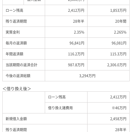
ローン残高
2,412万円
1,853万円
残り返済期間
28年半
20年間
実質金利
2.35%
2.265%
毎月の返済額
96,841円
96,081円
年間返済額
116.2万円
115.3万円
当該期間の返済合計
987.8万円
2,306.0万円
今後の返済総額
3,294万円
＜借り換え後＞
ローン残高
2,412万円
借り換え諸費用
※46万円
新規借入金額
2,458万円
残り返済期間
28年半