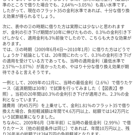
準のところで借りた場合でも、2,64％～3.05％）も高い水準です。
したがって、現在のフラット35の金利水準であれば、十分な借り換
え効果が得られるでしょう。
次に、表中の②の時期に借りた方は実際には少ないと思われます
が、金利の引き下げ期間が10年に伸びたものの、0.3％の金利引き下
げしかなく、適用金利も3％前後でしたので、こちらも大きな効果が
あります。
では、③の時期（2009年6月4日～2010年1月）に借りた方はどうで
しょうか？結論としては、20年間にわたって、0.3％の金利引き下げ
の適用を受けている方であっても、当時の適用金利（最低水準で
2.57％～3.07％）が高かったため、やはり十分な借り換え効果が期
待できると言えそうです。
一例として、2009年の12月に、当時の最低金利（2.6％）で借りたケ
ース（返済期間は30年）で試算を行ってみました（【図表2】参
照）。当初の20年間は0.3％の金利引き下げが適用され、2.3％の金
利となっています。
諸費用（約45万円）を上乗せして、金利1.81％のフラット35で借り
換えた場合、負担軽減額は年間で4.6万円以上、総額では142万円と
いう試算結果になりました。
ちなみに、2009年6月（3年半前）に当時の最低金利（2.99％）で借
りたケース（他の前提条件は同じ）であれば、年間10万円以上、残
り26年半の総額では284万円の負担軽減となります。