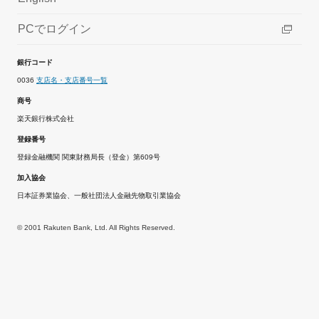
PCでログイン
銀行コード
0036
支店名・支店番号一覧
商号
楽天銀行株式会社
登録番号
登録金融機関 関東財務局長（登金）第609号
加入協会
日本証券業協会、一般社団法人金融先物取引業協会
© 2001 Rakuten Bank, Ltd. All Rights Reserved.