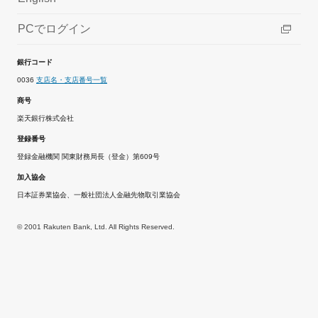
PCでログイン
銀行コード
0036
支店名・支店番号一覧
商号
楽天銀行株式会社
登録番号
登録金融機関 関東財務局長（登金）第609号
加入協会
日本証券業協会、一般社団法人金融先物取引業協会
© 2001 Rakuten Bank, Ltd. All Rights Reserved.