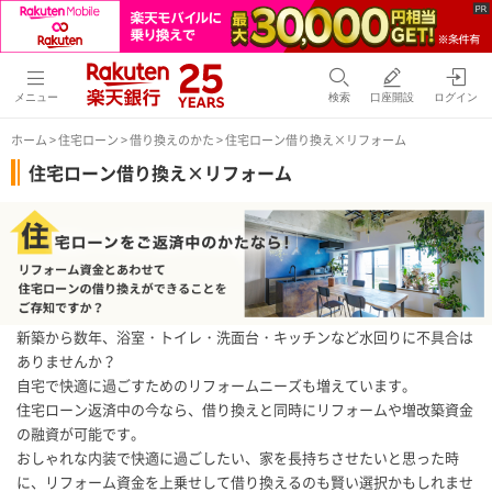
メニュー
検索
口座開設
ログイン
ホーム
>
住宅ローン
>
借り換えのかた
> 住宅ローン借り換え×リフォーム
住宅ローン借り換え×リフォーム
新築から数年、浴室・トイレ・洗面台・キッチンなど水回りに不具合は
ありませんか？
自宅で快適に過ごすためのリフォームニーズも増えています。
住宅ローン返済中の今なら、借り換えと同時にリフォームや増改築資金
の融資が可能です。
おしゃれな内装で快適に過ごしたい、家を長持ちさせたいと思った時
に、リフォーム資金を上乗せして借り換えるのも賢い選択かもしれませ