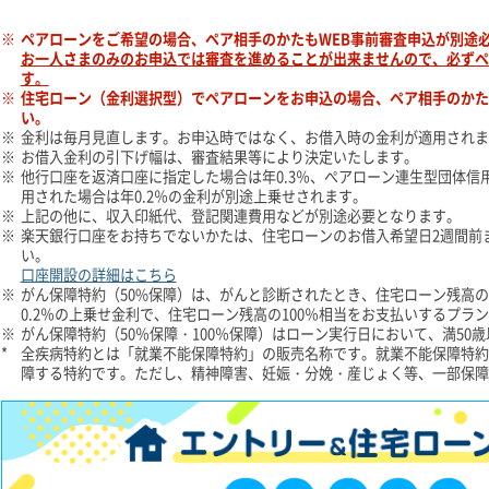
※
ペアローンをご希望の場合、ペア相手のかたもWEB事前審査申込が別途
お一人さまのみのお申込では審査を進めることが出来ませんので、必ずペ
す。
※
住宅ローン（金利選択型）でペアローンをお申込の場合、ペア相手のかた
い。
※
金利は毎月見直します。お申込時ではなく、お借入時の金利が適用されま
※
お借入金利の引下げ幅は、審査結果等により決定いたします。
※
他行口座を返済口座に指定した場合は年0.3％、ぺアローン連生型団体信
用された場合は年0.2％の金利が別途上乗せされます。
※
上記の他に、収入印紙代、登記関連費用などが別途必要となります。
※
楽天銀行口座をお持ちでないかたは、住宅ローンのお借入希望日2週間前
い。
口座開設の詳細はこちら
※
がん保障特約（50%保障）は、がんと診断されたとき、住宅ローン残高の
0.2％の上乗せ金利で、住宅ローン残高の100％相当をお支払いするプラ
※
がん保障特約（50％保障・100％保障）はローン実行日において、満50
*
全疾病特約とは「就業不能保障特約」の販売名称です。就業不能保障特約
障する特約です。ただし、精神障害、妊娠・分娩・産じょく等、一部保障