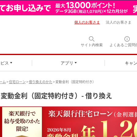
個人のお客さま
法人のお客さま
サイト内検索
よくあるご質問(F
ービス
アプリ
キャ
ーム
>
住宅ローン
>
借り換えのかた
> 変動金利（固定特約付き）
変動金利（固定特約付き）- 借り換え