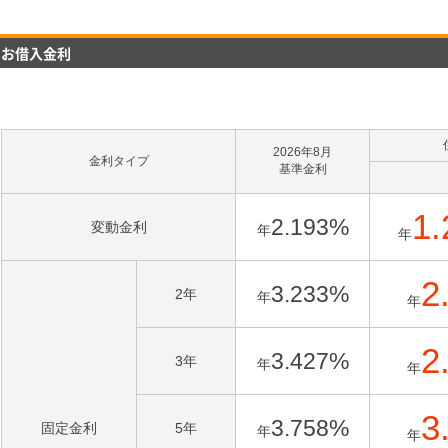
お借入金利
2026年8月
金利タイプ
基準金利
1.
2.193
%
変動金利
年
年
2
3.233
%
2年
年
年
2
3.427
%
3年
年
年
3
3.758
%
固定金利
5年
年
年