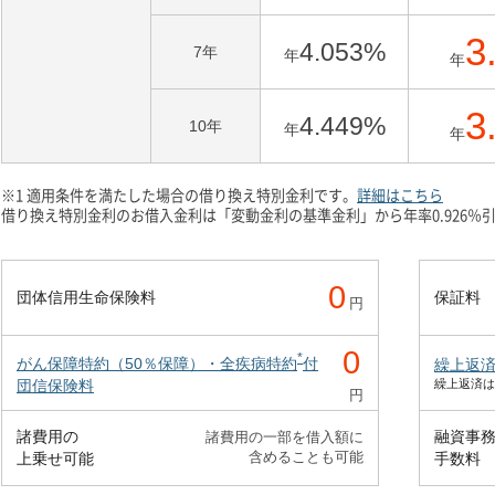
3
4.053
%
7年
年
年
3
4.449
%
10年
年
年
※1 適用条件を満たした場合の借り換え特別金利です。
詳細はこちら
借り換え特別金利のお借入金利は「変動金利の基準金利」から年率0.926％
0
団体信用生命保険料
保証料
円
0
*
がん保障特約（50％保障）・全疾病特約
付
繰上返
団信保険料
繰上返済は
円
諸費用の
融資事
諸費用の一部を借入額に
含めることも可能
上乗せ可能
手数料