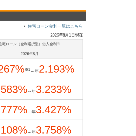
住宅ローン金利一覧はこちら
2026年8月1日
現在
住宅ローン（金利選択型）借入金利※
2026年8月
267
%
2.193
%
※1
～年
.583
%
3.233
%
～年
.777
%
3.427
%
～年
.108
%
3.758
%
～年