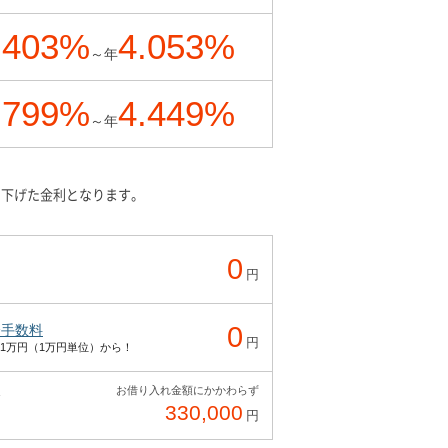
.403
%
4.053
%
～年
.799
%
4.449
%
～年
引下げた金利となります。
0
円
0
済手数料
円
1万円（1万円単位）から！
お借り入れ金額にかかわらず
務
330,000
円