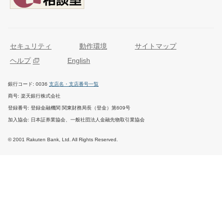
セキュリティ
動作環境
サイトマップ
ヘルプ
English
銀行コード
0036
支店名・支店番号一覧
商号
楽天銀行株式会社
登録番号
登録金融機関 関東財務局長（登金）第609号
加入協会
日本証券業協会、一般社団法人金融先物取引業協会
© 2001 Rakuten Bank, Ltd. All Rights Reserved.