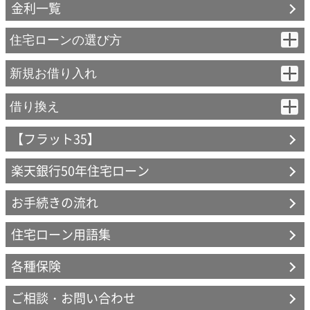
金利一覧
住宅ローンの選び方
はじめてのかたへ（資金計画の基礎知識）
新規お借り入れ
変動金利（固定特約付き）- 新規お借り入れ
借り換え
住宅ローンを選ぶポイント
【フラット35】
変動金利（固定特約付き）
【フラット35】
金利タイプ
楽天銀行50年住宅ローン
【フラット35】
【フラット35】S
楽天銀行の商品
お手続きの流れ
固定と変動
契約までの流れ
住宅ローン用語集
つなぎローン
借り換え
各種保険
返済方法
ご相談・お問い合わせ