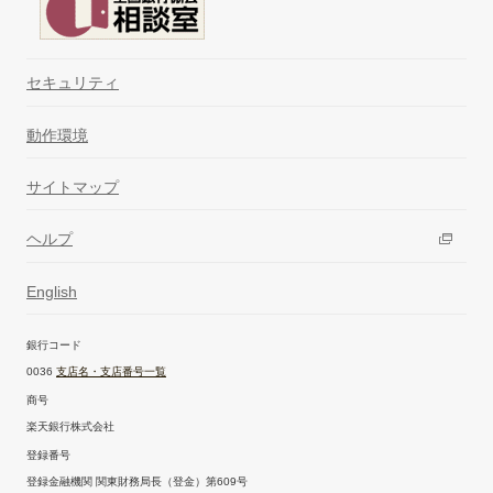
セキュリティ
動作環境
サイトマップ
ヘルプ
English
銀行コード
0036
支店名・支店番号一覧
商号
楽天銀行株式会社
登録番号
登録金融機関 関東財務局長（登金）第609号