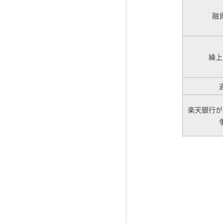
融
繰上
楽天銀行が