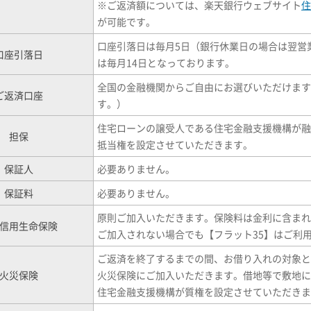
※
ご返済額については、楽天銀行ウェブサイト
住
が可能です。
口座引落日は毎月5日（銀行休業日の場合は翌営
口座引落日
は毎月14日となっております。
全国の金融機関からご自由にお選びいただけます
ご返済口座
す。）
住宅ローンの譲受人である住宅金融支援機構が融
担保
抵当権を設定させていただきます。
保証人
必要ありません。
保証料
必要ありません。
原則ご加入いただきます。保険料は金利に含まれ
信用生命保険
ご加入されない場合でも【フラット35】はご利
ご返済を終了するまでの間、お借り入れの対象と
火災保険
火災保険にご加入いただきます。借地等で敷地に
住宅金融支援機構が質権を設定させていただきま