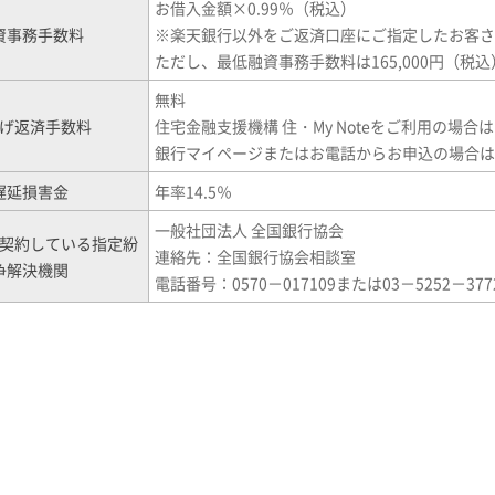
お借入金額×0.99％（税込）
資事務手数料
※
楽天銀行以外をご返済口座にご指定したお客さま
ただし、最低融資事務手数料は165,000円（税
無料
げ返済手数料
住宅金融支援機構 住・My Noteをご利用の場
銀行マイページまたはお電話からお申込の場合は
遅延損害金
年率14.5％
一般社団法人 全国銀行協会
契約している指定紛
連絡先：全国銀行協会相談室
争解決機関
電話番号：0570－017109または03－5252－377