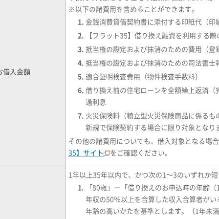
※
以下の諸費用を含めることができます。
金銭消費貸借契約書に添付する印紙代（印
【フラット35】借り換え融資を利用する際
抵当権の設定および抹消のための費用（登
抵当権の設定および抹消のための司法書士
お借入金額
適合証明検査費用（物件検査手数料）
借り換え前の住宅ローンを全額繰上返済（
過利息
火災保険料（積立型火災保険商品に係るも
新規で保険契約する場合に限り対象となりま
その他の諸費用についても、借入対象となる場合
35】サイト
をご確認ください。
1年以上35年以内で、かつ次の1～3のいずれか
「80歳」－「借り換えのお申込時の年齢（
年収の50％以上を合算した収入合算者が
年齢の高いかたを基準とします。（1年未