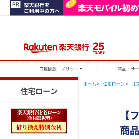
口座開設・メリット
商品・サ
ホーム
>
住宅ローン
>
【
住宅ローン
【フ
商