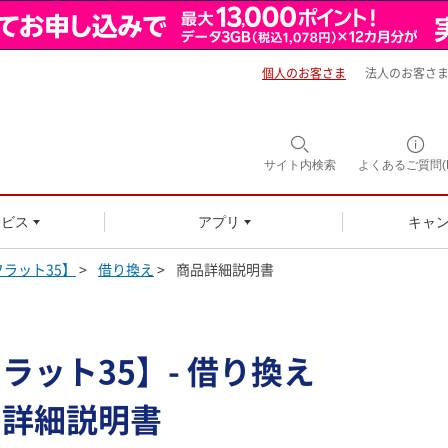
個人のお客さま
法人のお客さ
サイト内
検索
よくあるご質問(F
ービス
アプリ
キャ
フラット35】
>
借り換え
>
商品詳細説明書
ラット35】- 借り換え
品詳細説明書