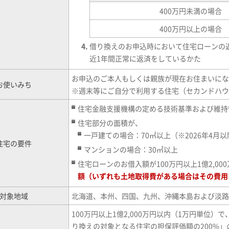
400万円未満の場合
400万円以上の場合
借り換えのお申込時において住宅ローンの
近1年間正常に返済をしているかた
お申込のご本人もしくは親族が現在お住まいにな
お使いみち
※
週末等にご自分で利用する住宅（セカンドハウ
住宅金融支援機構の定める技術基準および維持
住宅部分の面積が、
一戸建ての場合：70㎡以上（※2026年4月
住宅の要件
マンションの場合：30㎡以上
住宅ローンのお借入額が100万円以上1億2,00
額（いずれも土地取得費がある場合はその費用
対象地域
北海道、本州、四国、九州、沖縄本島および淡路
100万円以上1億2,000万円以内（1万円単位
り換えの対象となる住宅の担保評価額の200%