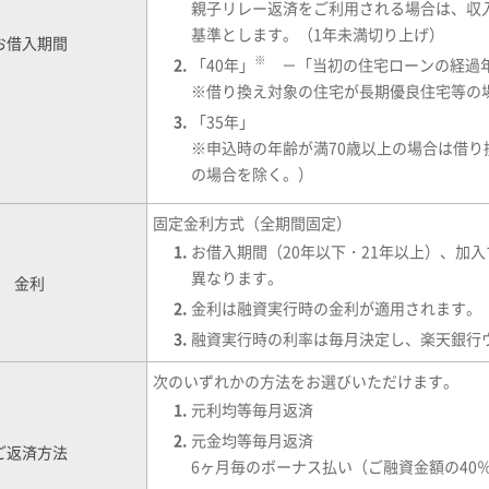
親子リレー返済をご利用される場合は、収
基準とします。（1年未満切り上げ）
お借入期間
※
「40年」
－「当初の住宅ローンの経過年
※
借り換え対象の住宅が長期優良住宅等の場
「35年」
※
申込時の年齢が満70歳以上の場合は借
の場合を除く。）
固定金利方式（全期間固定）
お借入期間（20年以下・21年以上）、加
異なります。
金利
金利は融資実行時の金利が適用されます。
融資実行時の利率は毎月決定し、楽天銀行
次のいずれかの方法をお選びいただけます。
元利均等毎月返済
元金均等毎月返済
ご返済方法
6ヶ月毎のボーナス払い（ご融資金額の40