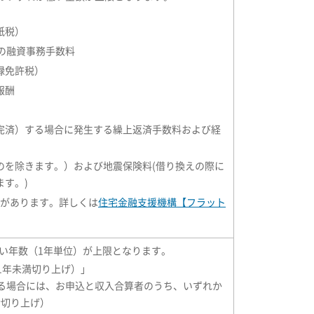
紙税）
の融資事務手数料
録免許税）
報酬
完済）する場合に発生する繰上返済手数料および経
のを除きます。）および地震保険料(借り換えの際に
す。)
があります。詳しくは
住宅金融支援機構【フラット
短い年数（1年単位）が上限となります。
1年未満切り上げ）」
いる場合には、お申込と収入合算者のうち、いずれか
満切り上げ）