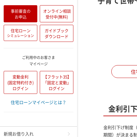
子育て世帯
事前審査の
オンライン相談
お申込
受付中(無料)
住宅ローン
ガイドブック
シミュレーション
ダウンロード
ご利用中のお客さま
マイページ
住
変動金利
【フラット35】
(固定特約付き)
「固定と変動」
ログイン
ログイン
住宅ローンマイページとは？
金利引
メニュー
金利引下げ制度
新規お借り入れ
期間）が決まる