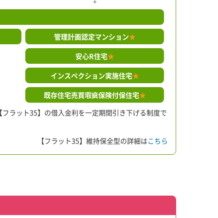
管理計画認定マンション
★
安心R住宅
★
インスペクション実施住宅
★
既存住宅売買瑕疵保険付保住宅
★
フラット35】の借入金利を一定期間引き下げる制度で
【フラット35】維持保全型の詳細は
こちら