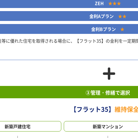
ZEH
★★★
金利Aプラン
★★
金利Bプラン
★
性等に優れた住宅を取得される場合に、【フラット35】の金利を一定期
③管理・修繕で選択
【フラット35】
維持保
新築戸建住宅
新築マンション
↓
↓