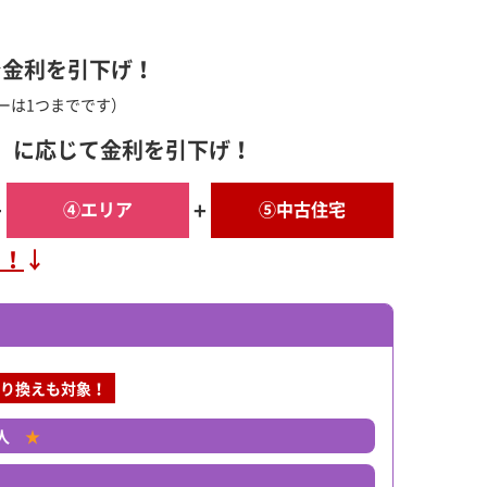
で金利を引下げ！
ーは1つまでです）
）に応じて金利を引下げ！
+
+
④エリア
⑤中古住宅
る！
↓
り換えも対象！
人
★