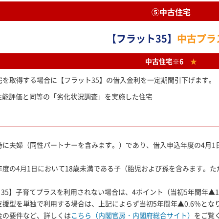
⑤中古住宅
【フラット35】
中古プ
中古住宅※6
★
宅を取得する場合に【フラット35】の借入金利を一定期間引下げます。
宅性能評価と同等の「劣化状況調査」を実施した住宅
時に夫婦（同性パートナーを含みます。）であり、借入申込年度の4月1
年度の4月1日において18歳未満である子（胎児および孫を含みます。
35】子育てプラスを利用されない場合は、4ポイント（当初5年間年▲1
援型を単独で利用する場合は、上記によらず当初5年間年▲0.6％とな
金の要件など、詳しくは
こちら（内閣官房・内閣府総合サイト）
をご覧