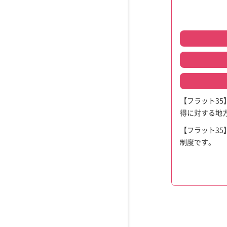
【フラット3
得に対する地
【フラット3
制度です。