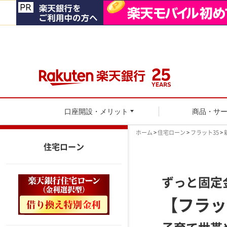
口座開設・メリット
商品・サ
ホーム
>
住宅ローン
>
フラット35
>
住宅ローン
ずっと固定
【フラッ