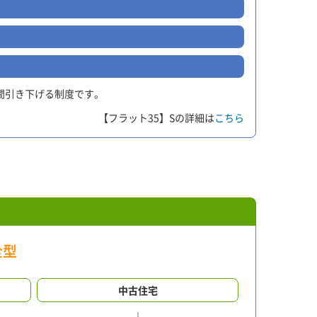
間引き下げる制度です。
【フラット35】Sの詳細は
こちら
全型
中古住宅
↓