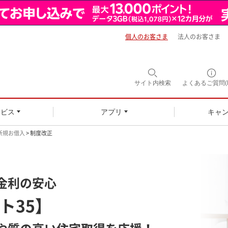
個人のお客さま
法人のお客さま
サイト内
検索
よくあるご質問(F
ービス
アプリ
キャ
新規お借入
> 制度改正
金利の安心
ト35】