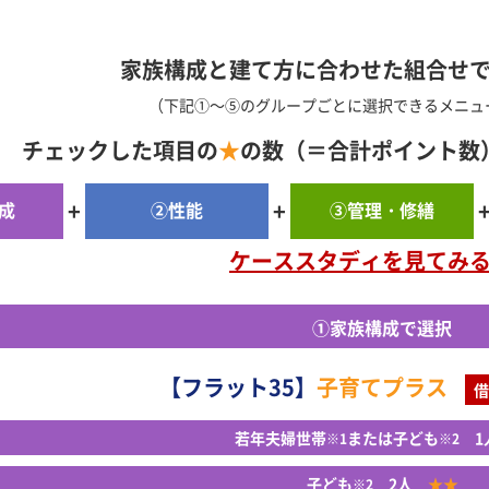
家族構成と建て方に合わせた組合せ
（下記①～⑤のグループごとに選択できるメニュ
チェックした項目の
★
の数（＝合計ポイント数
+
+
成
②性能
③管理・修繕
ケーススタディを見てみ
①家族構成で選択
【フラット35】
子育てプラス
借
若年夫婦世帯
または子ども
1
※1
※2
子ども
2人
★★
※2