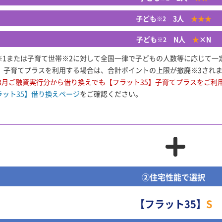
子ども
3人
★★★
※2
子ども
N人
★
×N
※2
※1または子育て世帯※2に対して全国一律で子どもの人数等に応じて一
5】子育てプラスを利用する場合は、合計ポイントの上限が撤廃※3され
年3月ご融資実行分から借り換えでも【フラット35】子育てプラスをご
ラット35】借り換えページ
をご確認ください。
②住宅性能で選択
【フラット35】
S