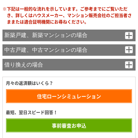
下記は一般的な流れを示しています。ご参考までにご覧いただ
き、詳しくはハウスメーカー、マンション販売会社のご担当者さ
ままたは適合証明機関にお尋ねください。
新築戸建、新築マンションの場合
中古戸建、中古マンションの場合
新築戸建住宅の場合
中古戸建、中古マンションのいずれも不動産仲介会社のご担
検査の申込
当者さまにフラット35対象となる建物か否かご確認をお願
借り換えの場合
STEP1
いいたします。
借り換えの場合、物件により適合証明書の代替書類をご提出いただ
ハウスメーカー、工務店等、住宅事業者さまより適合証明機関に申
く事で物件検査が不要になります。下記の質問にご回答いただくこ
込をします。
★フラット35登録マンションなら
月々の返済額はいくら？
とで適合証明書の要否をご確認いただけます。
「中古マンションらくらくフラット35」とは、機構が定める基準
に適合していることを確認した中古マンションです。購入される
住宅ローンシミュレーション
質問
マンションが登録されていれば「適合証明省略に関する申出書」
を楽天銀行にご提出いただくことで、フラット35（中古住宅）の
検査費用のお支払
STEP2
適合証明手続きが省略できます。登録されているか確認するには
最短、翌日スピード回答！
質問1
中古マンションらくらくフラット35物件検索はこちら
建築確認日は昭和56年6月1日（建築確認日が確認できない場合
事前審査お申込
検査の申込
は、新築年月日（「登記事項証明書」等の表示登記における新築
STEP1
時期が昭和58年4月1日以後ですか？
設計検査
STEP3