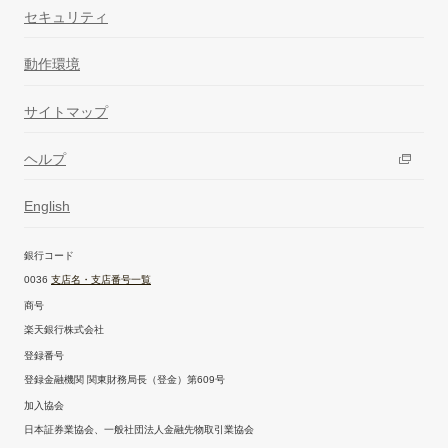
セキュリティ
動作環境
サイトマップ
ヘルプ
English
銀行コード
0036
支店名・支店番号一覧
商号
楽天銀行株式会社
登録番号
登録金融機関 関東財務局長（登金）第609号
加入協会
日本証券業協会、一般社団法人金融先物取引業協会