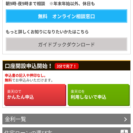
仲介会社等より適合証明機関に申込をします。
朝9時-夜9時まで相談 ※年末年始以外、休日も
※住宅性能表示を実施する場合、検査の一部、または全部を省略で
はい
いいえ
きます。
無料 オンライン相談窓口
（質問2へ）
（回答3へ）
検査費用のお支払
STEP2
もっと詳しくお知りになりたいかたはこちら
質問2
中間検査
STEP4
ガイドブックダウンロード
マンションですか？
現場検査
STEP3
はい
いいえ
検査には立会いが必要です。
口座開設申込開始！
3分で完了！
（質問3へ）
（回答2へ）
竣工検査
STEP5
申込書の記入や押印なし。
竣工後に現場監督立会いのもと、最後の検査を行います。
無料
でお申込みいただけます。
質問3
適合証明書の交付
STEP4
楽天IDで
楽天IDを
中古マンションらくらくフラット35ですか？
かんたん申込
利用しないで申込
適合証明書の交付には建築基準法の検査済証が必要です。すべての
適合証明書の交付
STEP6
書類が揃った後、約1週間で適合証明書が交付されます。
はい
いいえ
（回答1へ）
（回答2へ）
新築マンションの場合
金利一覧
★フラット35登録マンションなら
住宅ローンの選び方