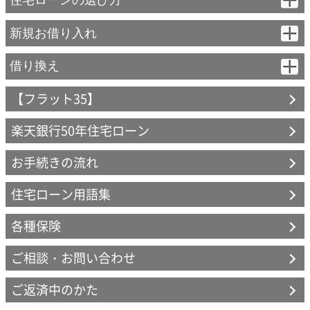
回答
「フラット35登録マンション」とは、技術基準の適合証明書をマン
ション単位で取得した建物として、住宅金融支援機構に登録したも
はじめてのかたへ（資金計画の基礎知識）
のです。
フラット35登録マンション物件検索はこちら
（住宅金融
新規お借り入れ
回答1
機構ウェブサイトへリンクします）
適合証明書の提出は
不要です。
「証明省略に関する申出書」にご
変動金利（固定特約付き）- 新規お借り入れ
検査の申込
借り換え
STEP1
住宅ローンを選ぶポイント
署名、ご捺印のうえ、楽天銀行にご提出ください。
ハウスメーカー、工務店等、住宅事業者さまより適合証明機関に申
【フラット35】
変動金利（固定特約付き）
込をします。
【フラット35】
金利タイプ
回答2
適合証明書の提出は
不要です。
【フラット35】借換対象住宅に関
楽天銀行50年住宅ローン
【フラット35】
【フラット35】S
する確認書」にご署名、ご捺印のうえ、楽天銀行にご提出くださ
楽天銀行の商品
い。
お手続きの流れ
検査費用のお支払
STEP2
固定と変動
契約までの流れ
回答3
住宅ローン用語集
適合証明書の提出が
必要です。
中古戸建、中古マンションの場合
つなぎローン
借り換え
でお手続きをご確認ください。
各種保険
設計検査
STEP3
返済方法
ご相談・お問い合わせ
ご返済中のかた
竣工検査
STEP4