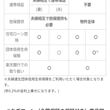
夫婦相互で連帯保証
連帯保証
不要
(妻)
(夫)
夫婦相互で担保提供も
担保提供
物件全体
必要
住宅ローン控
〇
〇
〇
〇
除
団体信用生命
※
〇
〇
〇
〇
保険
楽天銀行での
〇
〇
取り扱い
※
夫婦連生団体信用生命保険をご利用いただく場合対象となりま
す。
(年0.2%の金利上乗せになります。)