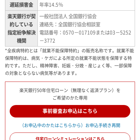
遅延損害金
年率14.5％
楽天銀行が契
一般社団法人 全国銀行協会
約している
連絡先：全国銀行協会相談室
指定紛争解決
電話番号：0570－017109または03－5252
機関
－3772
*
全疾病特約とは「就業不能保障特約」の販売名称です。就業不能
保障特約は、病気・ケガによる所定の就業不能状態を保障する特
約です。ただし、精神障害、妊娠・分娩・産じょく等、一部保障
の対象とならない病気等があります。
楽天銀行50年住宅ローン（無理なく返済プラン）を
ご希望のかた専用
事前審査お申込はこちら
（お申込中のかたはこちらから）お申込手続き再開
住宅ローンシミュレーションはこちら