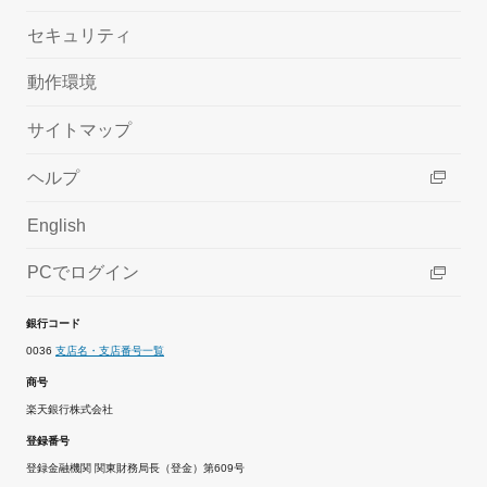
セキュリティ
動作環境
サイトマップ
ヘルプ
English
PCでログイン
銀行コード
0036
支店名・支店番号一覧
商号
楽天銀行株式会社
登録番号
登録金融機関 関東財務局長（登金）第609号