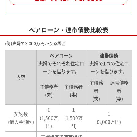
ぺアローン・連帯債務比較表
(例)夫婦で3,000万円かりる場合
ペアローン
連帯債務
夫婦でそれぞれ住宅ロ
夫婦で1つの住宅ロ
ーンを借ります。
ーンを借ります。
内容
主債務
連帯債務
主債務者
主債務者
者
者
(夫)
(妻)
(夫)
(妻)
1
1
契約数
1
(1,500万
(1,500万
(借入金額例)
(3,000万円)
円)
円)