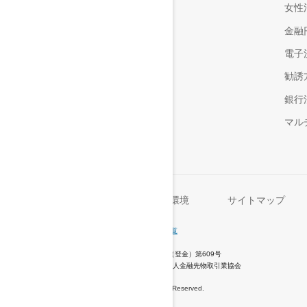
女性
金融
電子
勧誘
銀行
マル
セキュリティ
動作環境
サイトマップ
銀行コード
0036
支店名・支店番号一覧
商号
楽天銀行株式会社
登録番号
登録金融機関 関東財務局長（登金）第609号
加入協会
日本証券業協会、一般社団法人金融先物取引業協会
© 2001 Rakuten Bank, Ltd. All Rights Reserved.