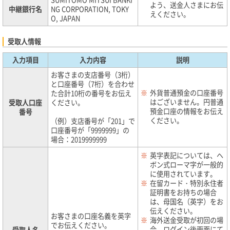
よう、送金人さまにお伝
中継銀行名
NG CORPORATION, TOKY
えください。
O, JAPAN
受取人情報
入力項目
入力内容
説明
お客さまの支店番号（3桁）
と口座番号（7桁）を合わせ
※
外貨普通預金の口座番号
た合計10桁の番号をお伝え
はございません。円普通
受取人口座
ください。
預金口座の情報をお伝え
番号
ください。
（例）支店番号が「201」で
口座番号が「9999999」の
場合：2019999999
※
英字表記については、ヘ
ボン式ローマ字が一般的
に使用されています。
※
在留カード・特別永住者
証明書をお持ちの場合
は、母国名（英字）をお
伝えください。
お客さまの口座名義を英字
※
海外送金受取が初回の場
でお伝えください。
合、ログイン後画面にて
受取人名