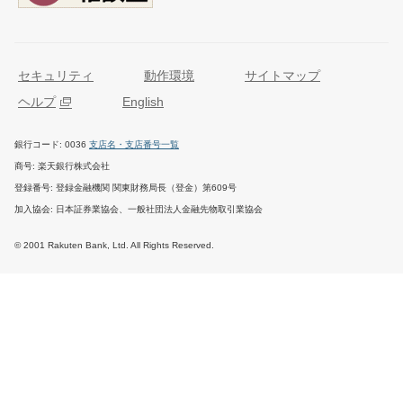
セキュリティ
動作環境
サイトマップ
ヘルプ
English
銀行コード
0036
支店名・支店番号一覧
商号
楽天銀行株式会社
登録番号
登録金融機関 関東財務局長（登金）第609号
加入協会
日本証券業協会、一般社団法人金融先物取引業協会
© 2001 Rakuten Bank, Ltd. All Rights Reserved.