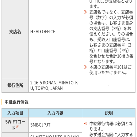
OFFICE｣が支店名となり
ます。
※
支店名ではなく、支店番
号（数字）の入力が必須
の場合は、お客さま自身
の支店番号（3桁）をお
支店名
HEAD OFFICE
伝えください。その場合
も、受取人口座番号は、
お客さまの支店番号（3
桁）と口座番号（7桁）
を合わせた合計10桁の番
号となります。
※
本店の支店番号101はご
使用いただけません。
2-16-5 KONAN, MINATO-K
銀行住所
-
U, TOKYO, JAPAN
中継銀行情報
入力項目
入力内容
説明
SWIFTコー
※
中継銀行情報は必須とな
SMBCJPJT
※
ド
ります。
必ず送金指図に入力する
SUMITOMO MITSUI BANKI