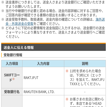
※
送金進捗につきましては、送金人さまより送金銀行にご確認いただきま
すようお願いいたします。
※
当行や中継銀行が必要と認める場合、送金内容詳細に対するご回答や、
ご回答内容が確認できる書類の提出をお願いすることがあります。
※
送金受取手数料、取扱通貨、送金内容の確認についての詳細は、
海外送
金・外貨送金の受取
をご確認ください。
※
どのように下記の必要情報を送金指図に入力するかは、送金銀行の送金
フォーマットにより異なりますので、送金人さまより送金銀行へご確認
ください。
送金人に伝える情報
受取銀行情報
入力項目
入力内容
説明
※
11桁を求められた場合
SWIFTコー
は、下3桁にX（エック
RAKTJPJT
※
ス）を加えて、RAKTJPJ
ド
TXXXとしてください。
受取銀行名
RAKUTEN BANK, LTD.
-
※
お客さまの支店に関わら
ず、本店である｢HEAD