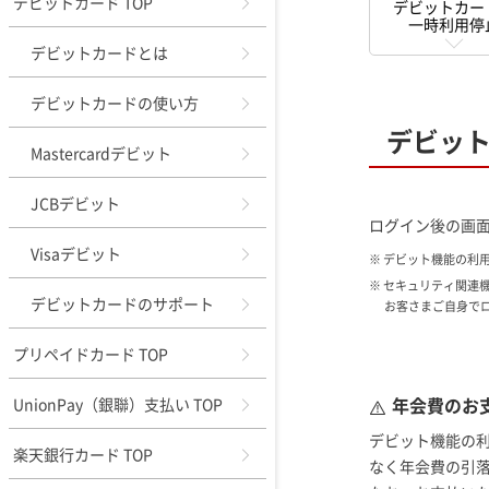
デビットカード TOP
デビットカー
一時利用停
デビットカードとは
デビットカードの使い方
デビッ
Mastercardデビット
JCBデビット
ログイン後の画
Visaデビット
※ デビット機能の利
※ セキュリティ関連
デビットカードのサポート
お客さまご自身で
プリペイドカード TOP
年会費のお
UnionPay（銀聯）支払い TOP
デビット機能の
楽天銀行カード TOP
なく年会費の引