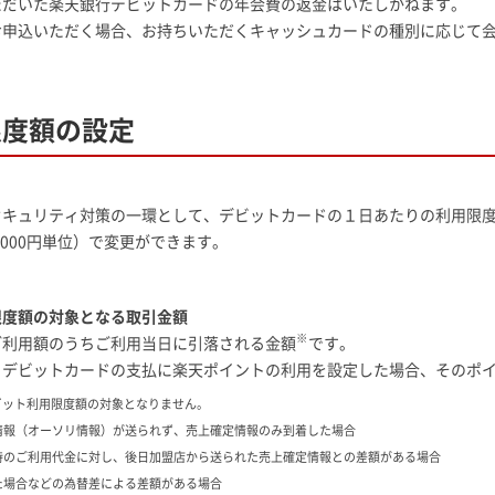
ただいた楽天銀行デビットカードの年会費の返金はいたしかねます。
お申込いただく場合、お持ちいただくキャッシュカードの種別に応じて
限度額の設定
キュリティ対策の一環として、デビットカードの１日あたりの利用限度
,000円単位）で変更ができます。
限度額の対象となる取引金額
※
ご利用額のうちご利用当日に引落される金額
です。
、デビットカードの支払に楽天ポイントの利用を設定した場合、そのポ
ビット利用限度額の対象となりません。
情報（オーソリ情報）が送られず、売上確定情報のみ到着した場合
時のご利用代金に対し、後日加盟店から送られた売上確定情報との差額がある場合
た場合などの為替差による差額がある場合