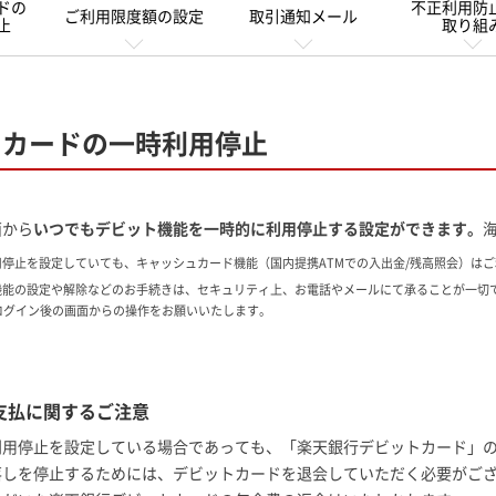
ドの
不正利用防
ご利用限度額の設定
取引通知メール
止
取り組
トカードの一時利用停止
面から
いつでもデビット機能を一時的に利用停止する設定ができます。
用停止を設定していても、キャッシュカード機能（国内提携ATMでの入出金/残高照会）は
機能の設定や解除などのお手続きは、セキュリティ上、お電話やメールにて承ることが一切
ログイン後の画面からの操作をお願いいたします。
支払に関するご注意
利用停止を設定している場合であっても、「楽天銀行デビットカード」
落しを停止するためには、デビットカードを退会していただく必要がご