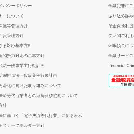
イバシーポリシー
金融犯罪にご
キーについて
振り込め詐欺
保護等管理方針
預金保険制度
相反管理方針
長い間ご利用
さま対応基本方針
休眠預金につ
会的勢力対応の基本方針
金融サービス
代法一般事業主行動計画
Financial Cr
活躍推進法一般事業主行動計画
円滑化に向けた取り組みについて
決済等代行業者との連携及び協働について
方針
法に基づく「電子決済等代行業」に係る表示
チステークホルダー方針