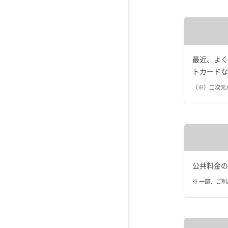
最近、よく
トカードな
（※）二次元
公共料金の
※ 一部、ご