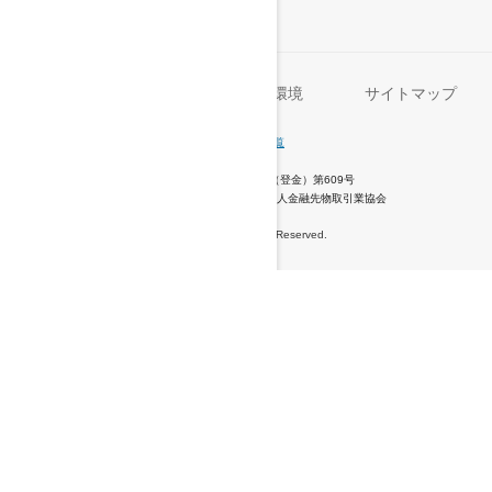
セキュリティ
動作環境
サイトマップ
銀行コード
0036
支店名・支店番号一覧
商号
楽天銀行株式会社
登録番号
登録金融機関 関東財務局長（登金）第609号
加入協会
日本証券業協会、一般社団法人金融先物取引業協会
© 2001 Rakuten Bank, Ltd. All Rights Reserved.