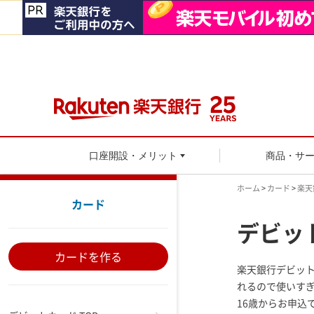
口座開設・メリット
商品・サ
ホーム
>
カード
>
楽天
カード
デビッ
カードを作る
楽天銀行デビッ
れるので使いす
16歳からお申込