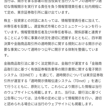
当行は、開示を掌る部署の担当役員を当行グループの適時かつ適
切な情報開示を実行する責任を負う情報管理責任者と社内規程に
て定め、東京証券取引所に届け出ています。
株主・投資家との対話にあたっては、情報管理責任者に加えて、
IR専任者を設置し、適宜株式市場とのコミュニケーションを行っ
ています。情報管理責任者及びIR専任者等は、関係部署と連携す
ることにより常に事業の状況を適切に把握するとともに、四半期
決算や金融商品取引所の適時開示に関する規則における開示が必
要な事実について適時かつ公平に開示する体制を整備していま
す。
金融商品取引法に基づく法定開示は、金融庁が運営する「金融商
品取引法に基づく有価証券報告書等の開示書類に関する電子開示
システム（EDINET）」を通じて、適時開示については東京証券取
引所が運営する「適時開示情報伝達システム（TDnet）」を通じ
て行うとともに、原則として、これらにより開示した情報は当行
のウェブサイトにも掲載します。また、当行は、銀行法に基づく
公告等については、法令等の定めに従って情報開示を行い、適切
と認められる場合には当行のウェブサイトにも掲載します。