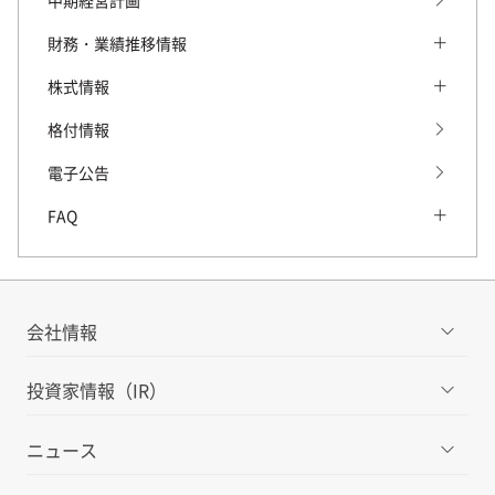
中期経営計画
2022年3月期 決算短信・参考資料
財務・業績推移情報
過去の決算短信・参考資料
財務・業績推移情報 トップ
株式情報
有価証券報告書・半期報告書
財務データ
株式情報 トップ
格付情報
過去の有価証券報告書・
口座数・預金推移
株式基本情報
電子公告
半期報告書（四半期報告書）
株式・株主の状況
FAQ
統合報告書・ディスクロージャー誌
配当・株主還元
FAQ トップ
プレゼンテーション・マテリアル
株主優待制度
IRに関するよくあるご質問
会社情報
株主総会・招集通知
IRに関するお問い合わせ先
過去の株主総会資料
投資家情報（IR）
アナリストカバレッジ
ニュース